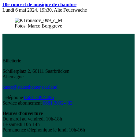
10e concert de musique de chambre
Lundi 6 mai 2024, 19h30, Alte Feuerwache
Fotos: Marco Borggreve
Billetterie
Schillerplatz 2, 66111 Saarbrücken
Allemagne
kasse@staatstheater.saarland
Téléphone
0681 3092-486
Service abonnement
0681 3092-482
Heures d'ouverture
Du mardi au vendredi 10h-18h
Le samedi 10h-14h
Permanence téléphonique le lundi 10h-16h