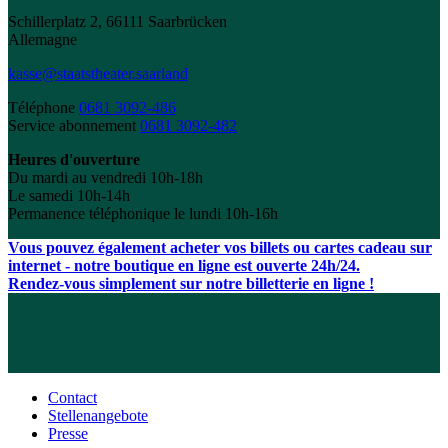
Schillerplatz 2, 66111 Saarbrücken
Allemagne
kasse@staatstheater.saarland
Téléphone
0681 3092-486
Service abonnement
0681 3092-482
Heures d'ouverture
Du mardi au vendredi 10h-18h
Le samedi 10h-14h
Permanence téléphonique le lundi 10h-16h
Vous pouvez également acheter vos billets ou cartes cadeau sur
internet - notre boutique en ligne est ouverte 24h/24.
Rendez-vous simplement sur notre billetterie en ligne !
Contact
Stellenangebote
Presse