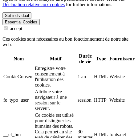
Déclaration relative aux cookies
for further informations.
Set individual
Essential Cookies
accept
Ces cookies sont nécessaires au bon fonctionnement de notre site
web.
Durée
Nom
Motif
Type
Fournisseur
de vie
Enregistre votre
consentement à
CookieConsent
1 an
HTML
Website
l'utilisation des
cookies.
Attribue votre
navigateur à une
fe_typo_user
session
HTTP
Website
session sur le
serveur.
Ce cookie est utilisé
pour distinguer les
humains des robots.
Cela permet au site
30
__cf_bm
HTML
fonts.net
web de générer des
minutes