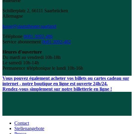
Billetterie
Schillerplatz 2, 66111 Saarbrücken
Allemagne
kasse@staatstheater.saarland
Téléphone
0681 3092-486
Service abonnement
0681 3092-482
Heures d'ouverture
Du mardi au vendredi 10h-18h
Le samedi 10h-14h
Permanence téléphonique le lundi 10h-16h
Vous pouvez également acheter vos billets ou cartes cadeau sur
internet - notre boutique en ligne est ouverte 24h/24.
Rendez-vous simplement sur notre billetterie en ligne !
Contact
Stellenangebote
Presse