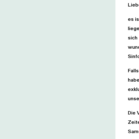
Lieb
es i
lieg
sich
wund
Sinf
Fall
habe
exkl
unse
Die 
Zeit
Sams