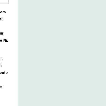
ters
t
!
ür
e Nr.
en
h
heute
ns