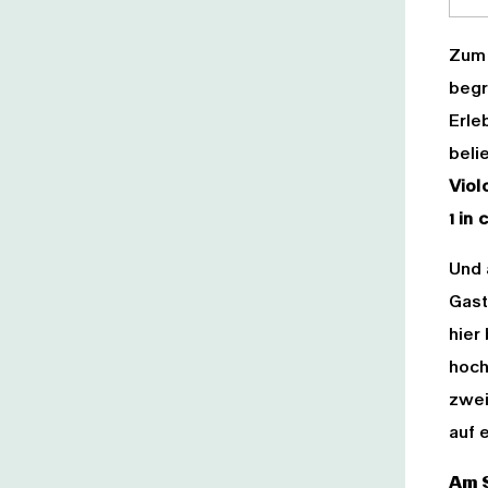
Zum 
begr
Erle
beli
Viol
1 in 
Und 
Gast
hier
hoch
zwei
auf 
Am S