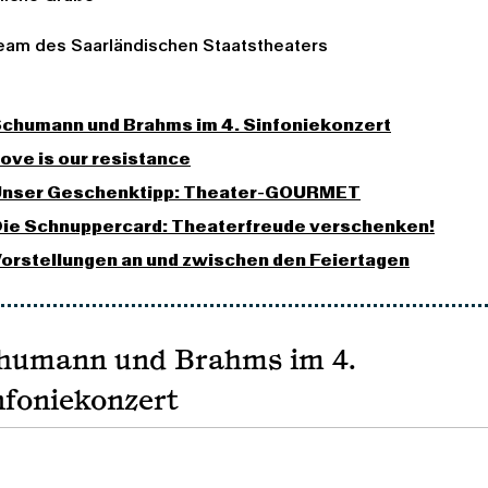
Team des Saarländischen Staatstheaters
chumann und Brahms im 4. Sinfoniekonzert
ove is our resistance
nser Geschenktipp: Theater-GOURMET
ie Schnuppercard: Theaterfreude verschenken!
orstellungen an und zwischen den Feiertagen
humann und Brahms im 4.
nfoniekonzert