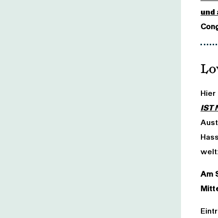
und
Cong
Lo
Hier
IST 
Aust
Hass
welt
Am S
Mitt
Eint