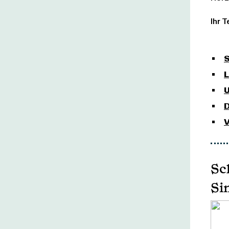
Ihr 
S
L
U
D
V
Sc
Si