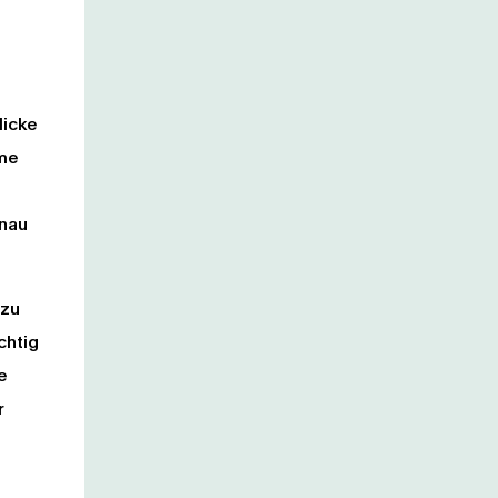
licke
ume
nau
 zu
chtig
e
r