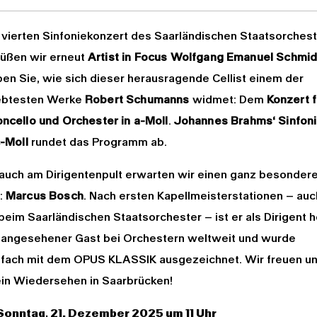
vierten Sinfoniekonzert des Saarländischen Staatsorches
üßen wir erneut
Artist in Focus Wolfgang Emanuel Schmid
ben Sie, wie sich dieser herausragende Cellist einem der
ebtesten Werke
Robert Schumanns
widmet: Dem
Konzert f
oncello und Orchester in a-Moll
.
Johannes Brahms‘ Sinfoni
c-Moll
rundet das Programm ab.
auch am Dirigentenpult erwarten wir einen ganz besonder
:
Marcus Bosch
. Nach ersten Kapellmeisterstationen – auc
 beim Saarländischen Staatsorchester – ist er als Dirigent 
angesehener Gast bei Orchestern weltweit und wurde
fach mit dem OPUS KLASSIK ausgezeichnet. Wir freuen u
ein Wiedersehen in Saarbrücken!
onntag, 21. Dezember 2025 um 11 Uhr