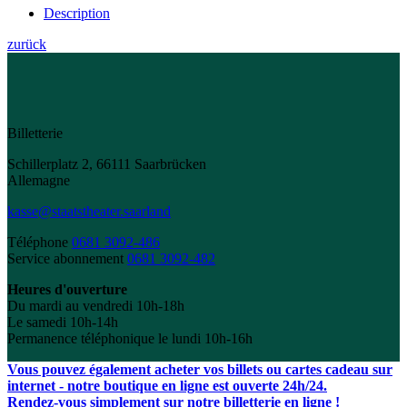
Description
zurück
Billetterie
Schillerplatz 2, 66111 Saarbrücken
Allemagne
kasse@staatstheater.saarland
Téléphone
0681 3092-486
Service abonnement
0681 3092-482
Heures d'ouverture
Du mardi au vendredi 10h-18h
Le samedi 10h-14h
Permanence téléphonique le lundi 10h-16h
Vous pouvez également acheter vos billets ou cartes cadeau sur
internet - notre boutique en ligne est ouverte 24h/24.
Rendez-vous simplement sur notre billetterie en ligne !