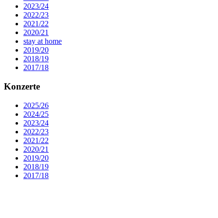
2023/24
2022/23
2021/22
2020/21
stay at home
2019/20
2018/19
2017/18
Konzerte
2025/26
2024/25
2023/24
2022/23
2021/22
2020/21
2019/20
2018/19
2017/18