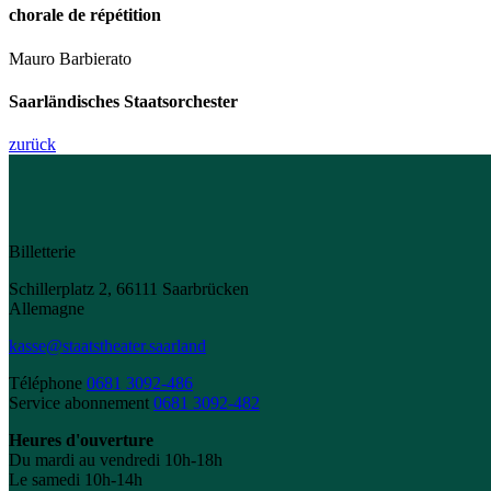
chorale de répétition
Mauro Barbierato
Saarländisches Staatsorchester
zurück
Billetterie
Schillerplatz 2, 66111 Saarbrücken
Allemagne
kasse@staatstheater.saarland
Téléphone
0681 3092-486
Service abonnement
0681 3092-482
Heures d'ouverture
Du mardi au vendredi 10h-18h
Le samedi 10h-14h