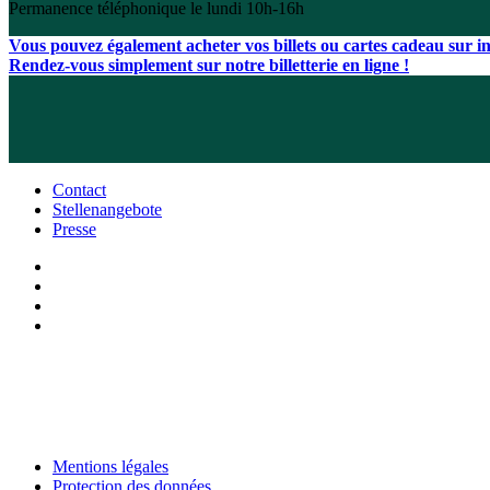
Permanence téléphonique le lundi 10h-16h
Vous pouvez également acheter vos billets ou cartes cadeau sur int
Rendez-vous simplement sur notre billetterie en ligne !
Contact
Stellenangebote
Presse
Mentions légales
Protection des données