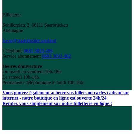
Billetterie
Schillerplatz 2, 66111 Saarbrücken
Allemagne
kasse@staatstheater.saarland
Téléphone
0681 3092-486
Service abonnement
0681 3092-482
Heures d'ouverture
Du mardi au vendredi 10h-18h
Le samedi 10h-14h
Permanence téléphonique le lundi 10h-16h
Vous pouvez également acheter vos billets ou cartes cadeau sur
internet - notre boutique en ligne est ouverte 24h/24.
Rendez-vous simplement sur notre billetterie en ligne !