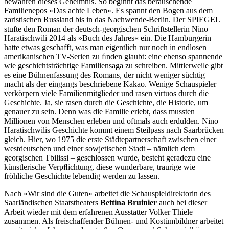
bewahren dieses Geheimnis. So beginnt das berauschende
Familienepos »Das achte Leben«. Es spannt den Bogen aus dem
zaristischen Russland bis in das Nachwende-Berlin. Der SPIEGEL
stufte den Roman der deutsch-georgischen Schriftstellerin Nino
Haratischwili 2014 als »Buch des Jahres« ein. Die Hamburgerin
hatte etwas geschafft, was man eigentlich nur noch in endlosen
amerikanischen TV-Serien zu ﬁnden glaubt: eine ebenso spannende
wie geschichtsträchtige Familiensaga zu schreiben. Mittlerweile gibt
es eine Bühnenfassung des Romans, der nicht weniger süchtig
macht als der eingangs beschriebene Kakao. Wenige Schauspieler
verkörpern viele Familienmitglieder und rasen virtuos durch die
Geschichte. Ja, sie rasen durch die Geschichte, die Historie, um
genauer zu sein. Denn was die Familie erlebt, dass mussten
Millionen von Menschen erleben und oftmals auch erdulden. Nino
Haratischwilis Geschichte kommt einem Steilpass nach Saarbrücken
gleich. Hier, wo 1975 die erste Städtepartnerschaft zwischen einer
westdeutschen und einer sowjetischen Stadt – nämlich dem
georgischen Tbilissi – geschlossen wurde, besteht geradezu eine
künstlerische Verpﬂichtung, diese wunderbare, traurige wie
fröhliche Geschichte lebendig werden zu lassen.
Nach »Wir sind die Guten« arbeitet die Schauspieldirektorin des
Saarländischen Staatstheaters
Bettina Bruinier
auch bei dieser
Arbeit wieder mit dem erfahrenen Ausstatter Volker Thiele
zusammen. Als freischaffender Bühnen- und Kostümbildner arbeitet