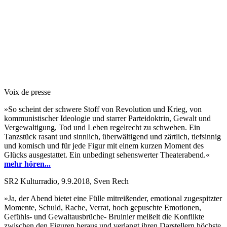
Voix de presse
»So scheint der schwere Stoff von Revolution und Krieg, von
kommunistischer Ideologie und starrer Parteidoktrin, Gewalt und
Vergewaltigung, Tod und Leben regelrecht zu schweben. Ein
Tanzstück rasant und sinnlich, überwältigend und zärtlich, tiefsinnig
und komisch und für jede Figur mit einem kurzen Moment des
Glücks ausgestattet. Ein unbedingt sehenswerter Theaterabend.«
mehr hören...
SR2 Kulturradio, 9.9.2018, Sven Rech
»Ja, der Abend bietet eine Fülle mitreißender, emotional zugespitzter
Momente, Schuld, Rache, Verrat, hoch gepuschte Emotionen,
Gefühls- und Gewaltausbrüche- Bruinier meißelt die Konflikte
zwischen den Figuren heraus und verlangt ihren Darstellern höchste