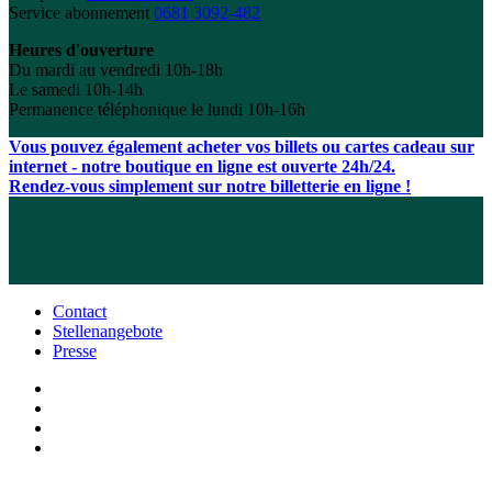
Service abonnement
0681 3092-482
Heures d'ouverture
Du mardi au vendredi 10h-18h
Le samedi 10h-14h
Permanence téléphonique le lundi 10h-16h
Vous pouvez également acheter vos billets ou cartes cadeau sur
internet - notre boutique en ligne est ouverte 24h/24.
Rendez-vous simplement sur notre billetterie en ligne !
Contact
Stellenangebote
Presse