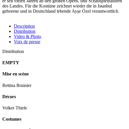
er seit vielen Jahren an den großen Opern- und Schauspielhäusern
des Landes. Für die Kostüme zeichnet wieder die in Istanbul
geborene und in Deutschland lebende Ayşe Özel verantwortlich.
Description
Distribution
Video & Photo
Voix de presse
Distribution
EMPTY
Mise en scène
Bettina Bruinier
Décors
Volker Thiele
Costumes