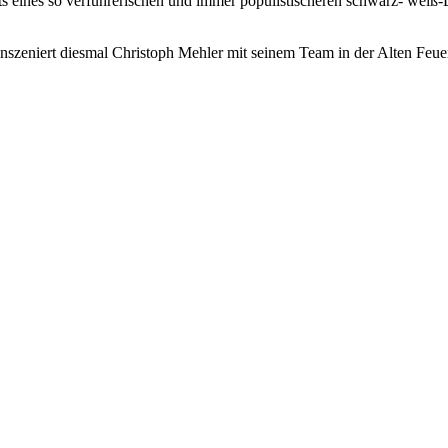
s eines so verführerischen und immer populistischeren schwarz- weiß-D
szeniert diesmal Christoph Mehler mit seinem Team in der Alten Feue