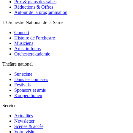
Prix & plans des salles
Réductions & Offres
Autour de la programmation
L'Orchestre National de la Sarre
Concert
Histoire de l'orchestre
Musiciens
Artist in focus
Orchesterakademie
Théâtre national
Sur scène
Dans les coulisses
Festivals
Sponsors et amis
Kooperationen
Service
Actualités
Newsletter
Scènes & accès
Votre visite