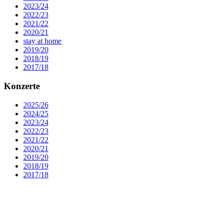
2023/24
2022/23
2021/22
2020/21
stay at home
2019/20
2018/19
2017/18
Konzerte
2025/26
2024/25
2023/24
2022/23
2021/22
2020/21
2019/20
2018/19
2017/18