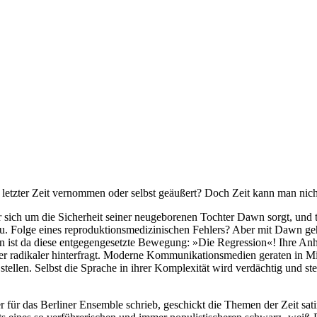
letzter Zeit vernommen oder selbst geäußert? Doch Zeit kann man nic
sich um die Sicherheit seiner neugeborenen Tochter Dawn sorgt, und t
rau. Folge eines reproduktionsmedizinischen Fehlers? Aber mit Dawn geh
ann ist da diese entgegengesetzte Bewegung: »Die Regression«! Ihre A
 radikaler hinterfragt. Moderne Kommunikationsmedien geraten in Miss
tellen. Selbst die Sprache in ihrer Komplexität wird verdächtig und 
 für das Berliner Ensemble schrieb, geschickt die Themen der Zeit sati