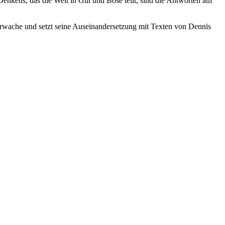
enkens, das die Welt in Gut und Böse teilt, sind die Antworten auf
rwache und setzt seine Auseinandersetzung mit Texten von Dennis