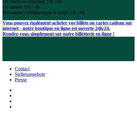
Du mardi au vendredi 10h-18h
Le samedi 10h-14h
Permanence téléphonique le lundi 10h-16h
Vous pouvez également acheter vos billets ou cartes cadeau sur
internet - notre boutique en ligne est ouverte 24h/24.
Rendez-vous simplement sur notre billetterie en ligne !
Contact
Stellenangebote
Presse