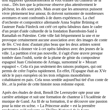
doit supporter quotidiennement la voix éraillée du chanteur de la
cour... Dès lors que la princesse observe plus attentivement le
pêcheur, les dés sont jetés. Mais avant que les amoureux puissent
vivre pleinement leur amour, ils doivent surmonter de nombreuses
aventures et sont confrontés à de dures expériences. La chef
d'orchestre et compositrice allemande Anna Sophie Brüning et
l'auteure Paula Fünfeck ont créé cet opéra fabuleux dans le cadre
d'un projet d'aide culturelle de la fondation Barenboim-Said à
Ramallah en Palestine. Cette ville fait fréquemment la une et ne
provoque certainement aucune association avec des images de conte
de fée. C'est donc d'autant plus beau que les deux artistes soient
parvenues à donner vie à cet opéra fabuleux avec des jeunes de la
ville. La partition n'est pas nouvelle, il s'agit d'une œuvre presque
tombée dans l'oubli, sortie de la plume de génie du compositeur
espagnol Juan Crisóstomo de Arriaga, surnommé le « Mozart
espagnol ». Cela n'a pas seulement des raisons pratiques, qui ont
permis de créer l'opéra rapidement. En effet, l'Espagne était au XVe
siècle le pays européen où les trois religions monothéistes
cohabitaient en paix. Cela nous semble aujourd'hui tiré d'un conte de
fée...et la poésie de cette histoire nous redonne espoir.
Après des études de droit, Benoît De Leersnyder opte pour une
carrière artistique et suit une formation de chanteur à l'Académie de
musique de Gand. Au fil de sa formation, il se découvre une passion
pour la mise en scène. « La Princesse arabe » est la première