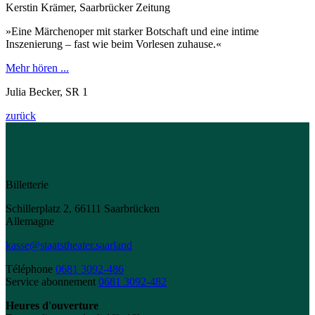
Kerstin Krämer, Saarbrücker Zeitung
»Eine Märchenoper mit starker Botschaft und eine intime
Inszenierung – fast wie beim Vorlesen zuhause.«
Mehr hören ...
Julia Becker, SR 1
zurück
Billetterie
Schillerplatz 2, 66111 Saarbrücken
Allemagne
kasse@staatstheater.saarland
Téléphone
0681 3092-486
Service abonnement
0681 3092-482
Heures d'ouverture