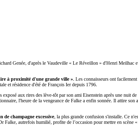
 Richard Genée, d'après le Vaudeville « Le Réveillon » d'Henri Meilhac
ire à proximité d'une grande ville »
. Les connaisseurs ont facilement c
ale et résidence d'été de François Ier depuis 1796.
dis exposé aux rires des lève-tôt par son ami Eisenstein après une nuit 
onnaire, l'heure de la vengeance de Falke a enfin sonnée. Il attire son a
ion de champagne excessive
, la plus grande confusion s'installe. Ce n'es
 Dr Falke, autrefois humilié, profite de l’occasion pour mettre en scène 