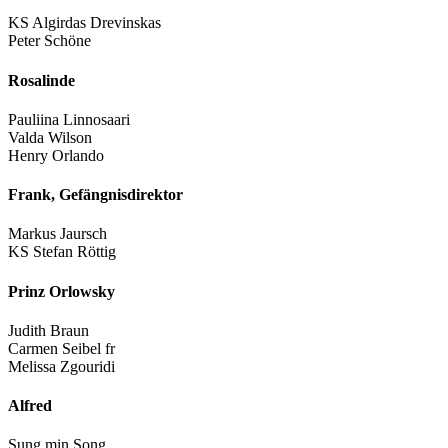
KS Algirdas Drevinskas
Peter Schöne
Rosalinde
Pauliina Linnosaari
Valda Wilson
Henry Orlando
Frank, Gefängnisdirektor
Markus Jaursch
KS Stefan Röttig
Prinz Orlowsky
Judith Braun
Carmen Seibel fr
Melissa Zgouridi
Alfred
Sung min Song