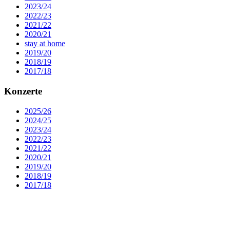
2023/24
2022/23
2021/22
2020/21
stay at home
2019/20
2018/19
2017/18
Konzerte
2025/26
2024/25
2023/24
2022/23
2021/22
2020/21
2019/20
2018/19
2017/18