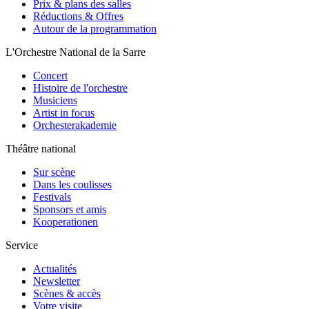
Prix & plans des salles
Réductions & Offres
Autour de la programmation
L'Orchestre National de la Sarre
Concert
Histoire de l'orchestre
Musiciens
Artist in focus
Orchesterakademie
Théâtre national
Sur scène
Dans les coulisses
Festivals
Sponsors et amis
Kooperationen
Service
Actualités
Newsletter
Scènes & accès
Votre visite