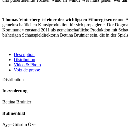
und pubertierende Tochter Wand an Wand? Wer muss gehen, wer darf
Thomas Vinterberg ist einer der wichtigsten Filmregisseure
und Au
gemeinschaftlichen Kunstproduktion für sich propagierte. Der Dogma
Kommune« entstand 2011 als gemeinschaftliche Produktion mit Schaus
bisherigen Schauspieldirektorin Bettina Bruinier sein, die in der Spie
Description
Distribution
Video & Photo
Voix de presse
Distribution
Inszenierung
Bettina Bruinier
Bühnenbild
Ayşe Gülsüm Özel