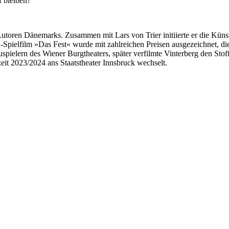
 bleiben?
toren Dänemarks. Zusammen mit Lars von Trier initiierte er die Künst
-Spielfilm »Das Fest« wurde mit zahlreichen Preisen ausgezeichnet, di
pielern des Wiener Burgtheaters, später verfilmte Vinterberg den Sto
lzeit 2023/2024 ans Staatstheater Innsbruck wechselt.