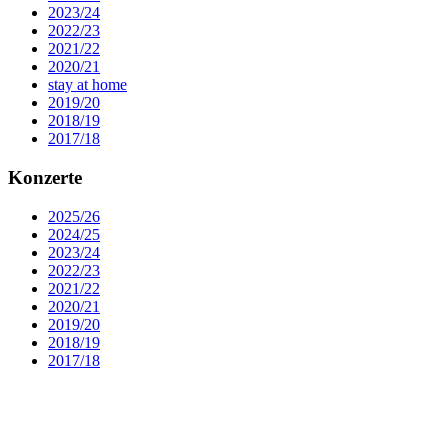
2023/24
2022/23
2021/22
2020/21
stay at home
2019/20
2018/19
2017/18
Konzerte
2025/26
2024/25
2023/24
2022/23
2021/22
2020/21
2019/20
2018/19
2017/18