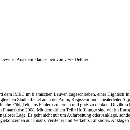
n Devillé | Aus dem Flämischen von Uwe Dethier
wird dem IMEC im fl ämischen Leuven zugeschrieben, einer Hightech-In
gleichen Stadt arbeitet auch der Autor, Regisseur und Theaterleiter Stij
nschliche Fähigkeit, aus Fehlern zu lernen und groß zu denken. Devillé
ßen Finanzkrise 2008. Mit dem dritten Teil »Hoffnung« sind wir im Eu
ngsloser Lage. Es geht nicht nur um Aufarbeitung oder Anklage, sond
rgiekonzernen auf Finanz-Versteher und Verkehrs-Entknoter. Anklagen ja