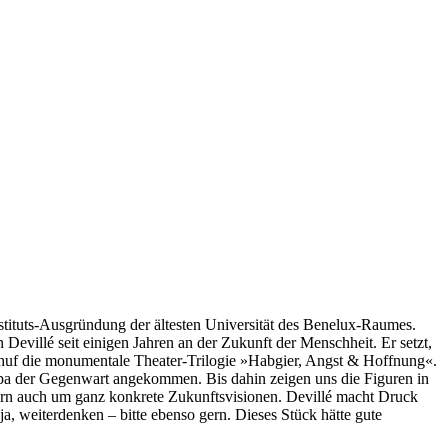
stituts-Ausgründung der ältesten Universität des Benelux-Raumes.
n Devillé seit einigen Jahren an der Zukunft der Menschheit. Er setzt,
 schuf die monumentale Theater-Trilogie »Habgier, Angst & Hoffnung«.
ropa der Gegenwart angekommen. Bis dahin zeigen uns die Figuren in
ern auch um ganz konkrete Zukunftsvisionen. Devillé macht Druck
, weiterdenken – bitte ebenso gern. Dieses Stück hätte gute