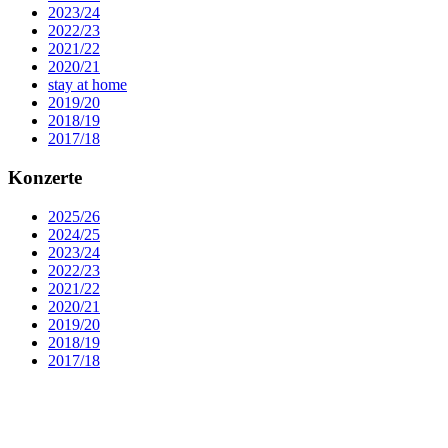
2023/24
2022/23
2021/22
2020/21
stay at home
2019/20
2018/19
2017/18
Konzerte
2025/26
2024/25
2023/24
2022/23
2021/22
2020/21
2019/20
2018/19
2017/18