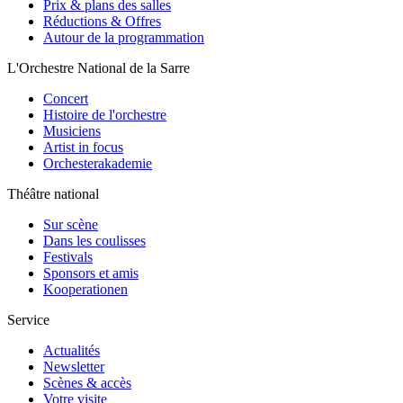
Prix & plans des salles
Réductions & Offres
Autour de la programmation
L'Orchestre National de la Sarre
Concert
Histoire de l'orchestre
Musiciens
Artist in focus
Orchesterakademie
Théâtre national
Sur scène
Dans les coulisses
Festivals
Sponsors et amis
Kooperationen
Service
Actualités
Newsletter
Scènes & accès
Votre visite