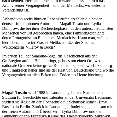
nach kennen. Hermann arbeitet sich währenddessen durch das
Archiv seiner Vergangenheit – und der Mettlachs, wo vieles in
Veränderung ist.
Anhand von sechs fiktiven Lebensläufen erzählen die beiden
deutsch-frankophonen Autorinnen Magali Tosato und Lydia
Dimitrow, die bei ihrer Recherchephase mit den unterschiedlichsten
Menschen vor Ort gesprochen haben, eine Familiengeschichte,
deren Protagonist am Ende doch Mettlach ist. Kann man, will man
hier leben, und wie? Was ist Mettlach außer der Sitz des
Weltkonzerns Villeroy & Boch?
Im ersten Teil der Saarland-Saga, die Geschichten aus der
Großregion auf die Bühne bringt, geht es um einen Ort, wo
nationale Grenzen keine große Rolle mehr spielen; wo Luxemburg
und Frankreich näher sind als der Rest von Deutschland und wo die
Vergangenheit an allen Ecken und Enden ins Heute hineinragt.
Magali Tosato
wird 1988 in Lausanne geboren. Nach einem
Studium für Geschichte und Literatur an der Universität Lausanne,
studiert sie Regie an der Hochschule für Schauspielkunst »Ernst
Busch« in Berlin. Zurück in Lausanne, gründet sie, gemeinsam mit
der freien Autorin und Übersetzerin Lydia Dimitrow und der
Bühnenbildnerin Franziska Keune das Theaterkollektiv Mikro-kit