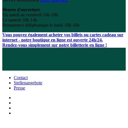
Heures d'ouverture
Du mardi au vendredi 10h-18h
Le samedi 10h-14h
Permanence téléphonique le lundi 10h-16h
Vous pouvez également acheter vos billets ou cartes cadeau sur
internet - notre boutique en ligne est ouverte 24h/24.
Rendez-vous simplement sur notre billetterie en ligne !
Contact
Stellenangebote
Presse