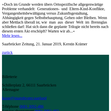
»Doch im Grunde werden übers Ortsspezifische allgegenwärtige
Probleme verhandelt: Generationen- und Eltern-Kind-Konflikte,
Vergangenheitsbewältigung versus Zukunftsgestaltung,
Abhängigkeit gegen Selbstbehauptung, Gehen oder Bleiben. Wenn
aber Mettlach überall ist, wie man aus dieser Welt im Brennglas
schließen darf: Hat sich dann die geplante Trilogie nicht bereits nach
diesem ersten Akt erschöpft? Warten wir ab...«
Mehr lesen...
Saarbrücker Zeitung, 21. Januar 2019, Kerstin Krämer
zurück
Billetterie
Schillerplatz 2, 66111 Saarbrücken
Allemagne
kasse@staatstheater.saarland
Téléphone
0681 3092-486
Service abonnement
0681 3092-482