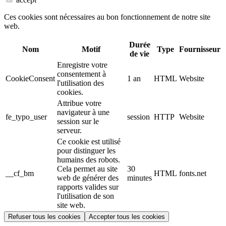
Ces cookies sont nécessaires au bon fonctionnement de notre site
web.
Durée
Nom
Motif
Type
Fournisseur
de vie
Enregistre votre
consentement à
CookieConsent
1 an
HTML
Website
l'utilisation des
cookies.
Attribue votre
navigateur à une
fe_typo_user
session
HTTP
Website
session sur le
serveur.
Ce cookie est utilisé
pour distinguer les
humains des robots.
Cela permet au site
30
__cf_bm
HTML
fonts.net
web de générer des
minutes
rapports valides sur
l'utilisation de son
site web.
Refuser tous les cookies
Accepter tous les cookies