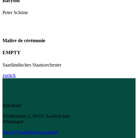
Baryton
Peter Schöne
Maître de cérémonie
EMPTY
Saarländisches Staatsorchester
zurück
Billetterie
Schillerplatz 2, 66111 Saarbrücken
Allemagne
kasse@staatstheater.saarland