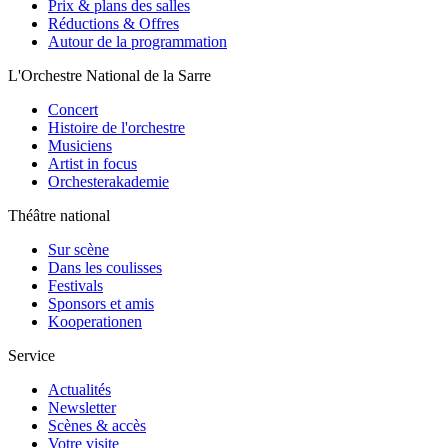
Prix & plans des salles
Réductions & Offres
Autour de la programmation
L'Orchestre National de la Sarre
Concert
Histoire de l'orchestre
Musiciens
Artist in focus
Orchesterakademie
Théâtre national
Sur scène
Dans les coulisses
Festivals
Sponsors et amis
Kooperationen
Service
Actualités
Newsletter
Scènes & accès
Votre visite