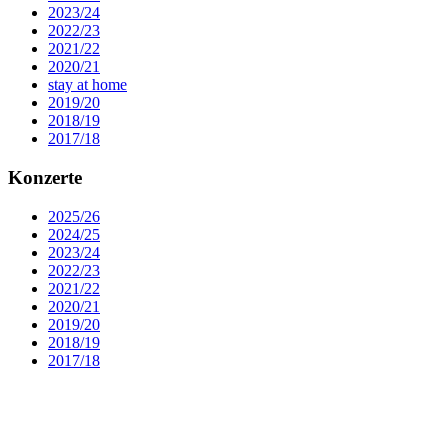
2023/24
2022/23
2021/22
2020/21
stay at home
2019/20
2018/19
2017/18
Konzerte
2025/26
2024/25
2023/24
2022/23
2021/22
2020/21
2019/20
2018/19
2017/18