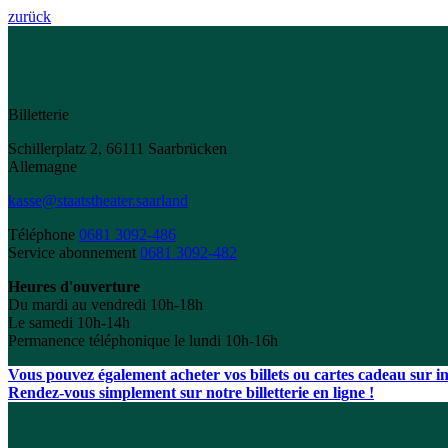
zurück
Billetterie
Schillerplatz 2, 66111 Saarbrücken
Allemagne
kasse@staatstheater.saarland
Téléphone
0681 3092-486
Service abonnement
0681 3092-482
Heures d'ouverture
Du mardi au vendredi 10h-18h
Le samedi 10h-14h
Permanence téléphonique le lundi 10h-16h
Vous pouvez également acheter vos billets ou cartes cadeau sur int
Rendez-vous simplement sur notre billetterie en ligne !