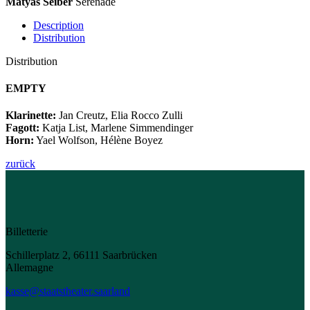
Mátyás Seiber
Sérénade
Description
Distribution
Distribution
EMPTY
Klarinette:
Jan Creutz, Elia Rocco Zulli
Fagott:
Katja List, Marlene Simmendinger
Horn:
Yael Wolfson, Hélène Boyez
zurück
Billetterie
Schillerplatz 2, 66111 Saarbrücken
Allemagne
kasse@staatstheater.saarland