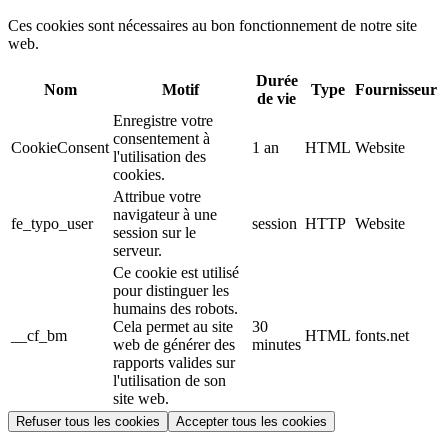
Ces cookies sont nécessaires au bon fonctionnement de notre site
web.
Durée
Nom
Motif
Type
Fournisseur
de vie
Enregistre votre
consentement à
CookieConsent
1 an
HTML
Website
l'utilisation des
cookies.
Attribue votre
navigateur à une
fe_typo_user
session
HTTP
Website
session sur le
serveur.
Ce cookie est utilisé
pour distinguer les
humains des robots.
Cela permet au site
30
__cf_bm
HTML
fonts.net
web de générer des
minutes
rapports valides sur
l'utilisation de son
site web.
Refuser tous les cookies
Accepter tous les cookies