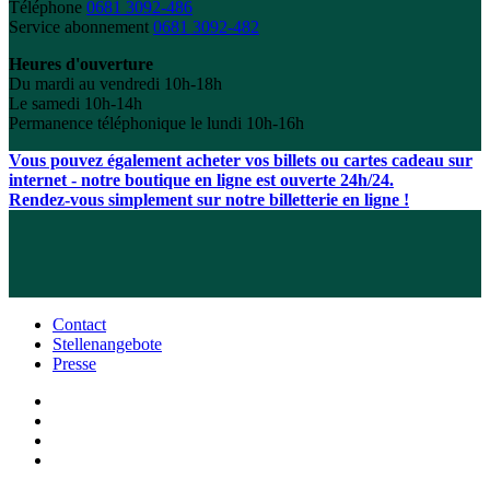
Téléphone
0681 3092-486
Service abonnement
0681 3092-482
Heures d'ouverture
Du mardi au vendredi 10h-18h
Le samedi 10h-14h
Permanence téléphonique le lundi 10h-16h
Vous pouvez également acheter vos billets ou cartes cadeau sur
internet - notre boutique en ligne est ouverte 24h/24.
Rendez-vous simplement sur notre billetterie en ligne !
Contact
Stellenangebote
Presse