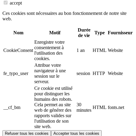
accept
Ces cookies sont nécessaires au bon fonctionnement de notre site
web.
Durée
Nom
Motif
Type
Fournisseur
de vie
Enregistre votre
consentement à
CookieConsent
1 an
HTML
Website
l'utilisation des
cookies.
Attribue votre
navigateur à une
fe_typo_user
session
HTTP
Website
session sur le
serveur.
Ce cookie est utilisé
pour distinguer les
humains des robots.
Cela permet au site
30
__cf_bm
HTML
fonts.net
web de générer des
minutes
rapports valides sur
l'utilisation de son
site web.
Refuser tous les cookies
Accepter tous les cookies