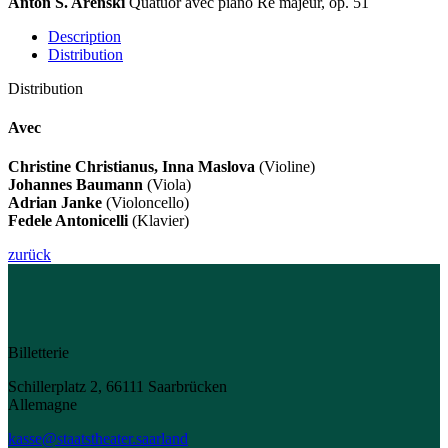
Anton S. Arenski
Quatuor avec piano Ré majeur, op. 51
Description
Distribution
Distribution
Avec
Christine Christianus, Inna Maslova
(Violine)
Johannes Baumann
(Viola)
Adrian Janke
(Violoncello)
Fedele Antonicelli
(Klavier)
zurück
Billetterie
Schillerplatz 2, 66111 Saarbrücken
Allemagne
kasse@staatstheater.saarland