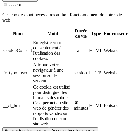
accept
Ces cookies sont nécessaires au bon fonctionnement de notre site
web.
Durée
Nom
Motif
Type
Fournisseur
de vie
Enregistre votre
consentement à
CookieConsent
1 an
HTML
Website
l'utilisation des
cookies.
Attribue votre
navigateur à une
fe_typo_user
session
HTTP
Website
session sur le
serveur.
Ce cookie est utilisé
pour distinguer les
humains des robots.
Cela permet au site
30
__cf_bm
HTML
fonts.net
web de générer des
minutes
rapports valides sur
l'utilisation de son
site web.
Refuser tous les cookies
Accepter tous les cookies