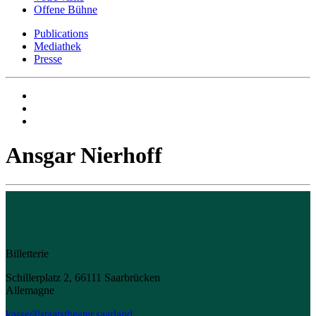
Offene Bühne
Publications
Mediathek
Presse
Ansgar Nierhoff
Billetterie
Schillerplatz 2, 66111 Saarbrücken
Allemagne
kasse@staatstheater.saarland