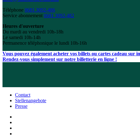
Téléphone
0681 3092-486
Service abonnement
0681 3092-482
Heures d'ouverture
Du mardi au vendredi 10h-18h
Le samedi 10h-14h
Permanence téléphonique le lundi 10h-16h
Vous pouvez également acheter vos billets ou cartes cadeau sur int
Rendez-vous simplement sur notre billetterie en ligne !
Contact
Stellenangebote
Presse