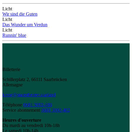
Licht
Wir sind die Guten
Licht
Das Wunder um Verdun
Licht
Runnin' blue
Billetterie
Schillerplatz 2, 66111 Saarbrücken
Allemagne
kasse@staatstheater.saarland
Téléphone
0681 3092-486
Service abonnement
0681 3092-482
Heures d'ouverture
Du mardi au vendredi 10h-18h
Le samedi 10h-14h