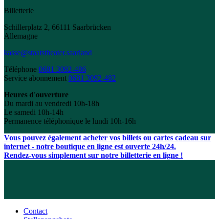
Billetterie
Schillerplatz 2, 66111 Saarbrücken
Allemagne
kasse@staatstheater.saarland
Téléphone
0681 3092-486
Service abonnement
0681 3092-482
Heures d'ouverture
Du mardi au vendredi 10h-18h
Le samedi 10h-14h
Permanence téléphonique le lundi 10h-16h
Vous pouvez également acheter vos billets ou cartes cadeau sur
internet - notre boutique en ligne est ouverte 24h/24.
Rendez-vous simplement sur notre billetterie en ligne !
Contact