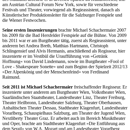
am Austrian Cultural Forum New York, sowie für verschiedene
Festivals und Theater, vorwiegend als Regieassistent, danach als
Künstlerischer Produktionsleiter für die Salzburger Festspiele und
die Wiener Festwochen.
Seine ersten Inszenierungen
brachte Michael Schachermaier 2007
bis 2009 für die Bad Hersfelder Festspiele auf die Bühne. Von 2009
bis 2011 war er am Burgtheater tätig, zuerst als Regieassistent, unter
anderem bei Andrea Breth, Matthias Hartmann, Christoph
Schlingensief und Alvis Hermanis, anschließend als Regisseur, hier
inszenierte er im Vestibül die Uraufführung von »Getränk
Hoffnung« von David Lindemann, sowie im Burgtheater »Fool of
Love - Shakespeare Sonette« und zum Beginn der Spielzeit 2012/13
»Der Alpenkönig und der Menschenfeind« von Ferdinand
Raimund.
Seit 2011 ist Michael Schachermaier
freischaffender Regisseur. Er
inszenierte unter anderem am Burgtheater Wien, Volkstheater Wien,
Saarländischen Staatstheater, Landestheater Linz, Theater Freiburg,
Theater Heilbronn, Landestheater Salzburg, Theater Oberhausen,
Anhaltischen Theater Dessau, Stadtheater Klagenfurt, Landestheater
Vorarlberg, Schauspielhaus Salzburg, am Theater der Jugend Wien,
Nextliberty Theater Graz. Er arbeitet auch im Bereich Musiktheater
und Oper, brachte am Stadttheater Klagenfurt »Die Entführung aus
dem Serail« von W.A. Mozart und am Landestheater Vorarlberg