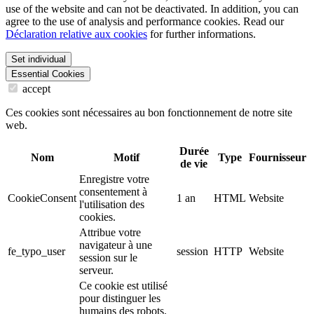
use of the website and can not be deactivated. In addition, you can
agree to the use of analysis and performance cookies. Read our
Déclaration relative aux cookies
for further informations.
Set individual
Essential Cookies
accept
Ces cookies sont nécessaires au bon fonctionnement de notre site
web.
Durée
Nom
Motif
Type
Fournisseur
de vie
Enregistre votre
consentement à
CookieConsent
1 an
HTML
Website
l'utilisation des
cookies.
Attribue votre
navigateur à une
fe_typo_user
session
HTTP
Website
session sur le
serveur.
Ce cookie est utilisé
pour distinguer les
humains des robots.