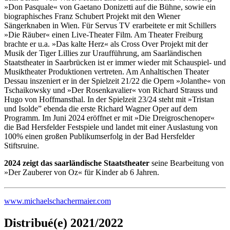
»Don Pasquale« von Gaetano Donizetti auf die Bühne, sowie ein
biographisches Franz Schubert Projekt mit den Wiener
Sängerknaben in Wien. Für Servus TV erarbeitete er mit Schillers
»Die Räuber« einen Live-Theater Film. Am Theater Freiburg
brachte er u.a. »Das kalte Herz« als Cross Over Projekt mit der
Musik der Tiger Lillies zur Uraufführung, am Saarländischen
Staatstheater in Saarbrücken ist er immer wieder mit Schauspiel- und
Musiktheater Produktionen vertreten. Am Anhaltischen Theater
Dessau inszeniert er in der Spielzeit 21/22 die Opern »Jolanthe« von
Tschaikowsky und »Der Rosenkavalier« von Richard Strauss und
Hugo von Hoffmansthal. In der Spielzeit 23/24 steht mit »Tristan
und Isolde” ebenda die erste Richard Wagner Oper auf dem
Programm. Im Juni 2024 eröffnet er mit »Die Dreigroschenoper«
die Bad Hersfelder Festspiele und landet mit einer Auslastung von
100% einen großen Publikumserfolg in der Bad Hersfelder
Stiftsruine.
2024 zeigt das saarländische Staatstheater
seine Bearbeitung von
»Der Zauberer von Oz« für Kinder ab 6 Jahren.
www.michaelschachermaier.com
Distribué(e) 2021/2022