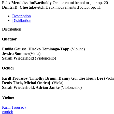
Felix Mendelssohn
Bartholdy
Octuor en mi bémol majeur op. 20
Dmitri D. Chostakovitch
Deux mouvements d'octuor op. 11
Description
Distribution
Distribution
Quatuor
Emilia Gausse, Hiroko Tominaga-Topp (
Violine)
Jessica Sommer
(
Viola)
Sarah Wiederhold
(Violoncello)
Octuor
Kirill Troussov, Timothy Braun, Danny Gu, Tae-Keun Lee
(Violi
Denis Theis,
Michal Ondruj
(Viola)
Sarah Wiederhold, Adrian Janke
(Violoncello)
Violine
Kirill Troussov
zurück