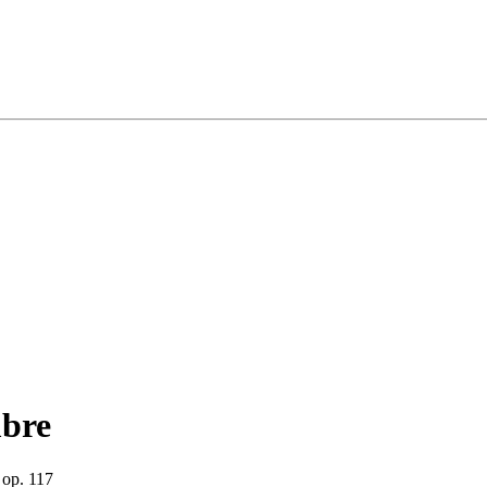
mbre
 op. 117