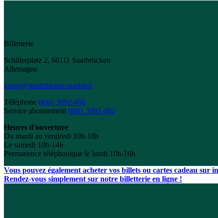
Billetterie
Schillerplatz 2, 66111 Saarbrücken
Allemagne
kasse@staatstheater.saarland
Téléphone
0681 3092-486
Service abonnement
0681 3092-482
Heures d'ouverture
Du mardi au vendredi 10h-18h
Le samedi 10h-14h
Permanence téléphonique le lundi 10h-16h
Vous pouvez également acheter vos billets ou cartes cadeau sur int
Rendez-vous simplement sur notre billetterie en ligne !