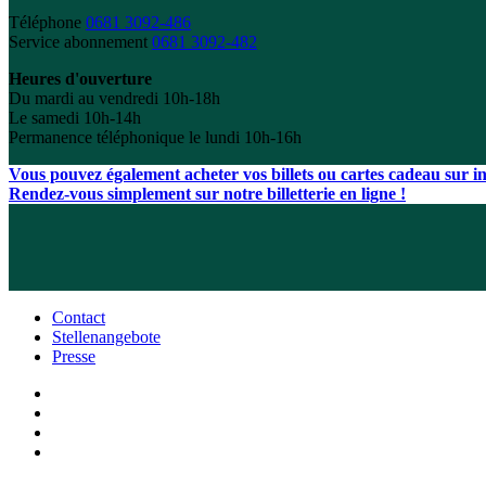
Téléphone
0681 3092-486
Service abonnement
0681 3092-482
Heures d'ouverture
Du mardi au vendredi 10h-18h
Le samedi 10h-14h
Permanence téléphonique le lundi 10h-16h
Vous pouvez également acheter vos billets ou cartes cadeau sur int
Rendez-vous simplement sur notre billetterie en ligne !
Contact
Stellenangebote
Presse