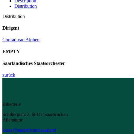
Description
Distribution
Distribution
Dirigent
Conrad van Alphen
EMPTY
Saarländisches Staatsorchester
zurück
Billetterie
Schillerplatz 2, 66111 Saarbrücken
Allemagne
kasse@staatstheater.saarland