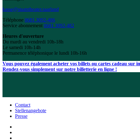
kasse@staatstheater.saarland
Téléphone
0681 3092-486
Service abonnement
0681 3092-482
Heures d'ouverture
Du mardi au vendredi 10h-18h
Le samedi 10h-14h
Permanence téléphonique le lundi 10h-16h
Vous pouvez également acheter vos billets ou cartes cadeau sur int
Rendez-vous simplement sur notre billetterie en ligne !
Contact
Stellenangebote
Presse