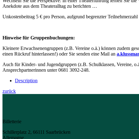
Wechseln Sie die Perspektive: In einer Theaterführung lernen Sie di
Anekdote aus dem Theateralltag zu berichten …
Unkostenbeitrag 5 € pro Person, aufgrund begrenzter Teilnehmerzahl
Hinweise für Gruppenbuchungen:
Kleinere Erwachsenengruppen (z.B. Vereine o.ä.) können zudem geso
einen Rückruf hinterlassen!) oder Sie senden eine Mail an
a.klussma
Auch für Kinder- und Jugendgruppen (z.B. Schulklassen, Vereine, o.ä
Ansprechpartnerinnen unter 0681 3092-248.
Description
zurück
Billetterie
Schillerplatz 2, 66111 Saarbrücken
Allemagne