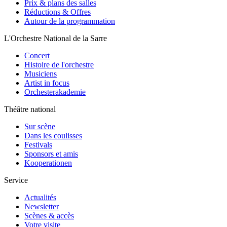
Prix & plans des salles
Réductions & Offres
Autour de la programmation
L'Orchestre National de la Sarre
Concert
Histoire de l'orchestre
Musiciens
Artist in focus
Orchesterakademie
Théâtre national
Sur scène
Dans les coulisses
Festivals
Sponsors et amis
Kooperationen
Service
Actualités
Newsletter
Scènes & accès
Votre visite