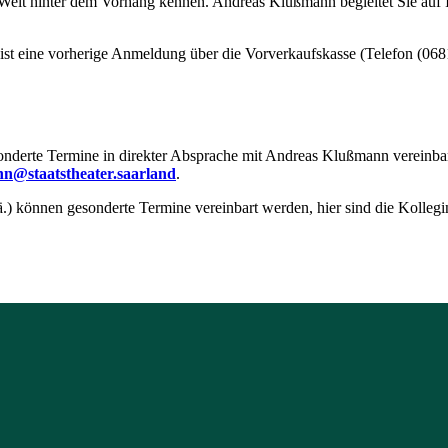
e Welt hinter dem Vorhang kennen. Andreas Klußmann begleitet Sie auf 
 ist eine vorherige Anmeldung über die Vorverkaufskasse (Telefon (0
nderte Termine in direkter Absprache mit Andreas Klußmann vereinbare
nn@staatstheater.saarland
.
.) können gesonderte Termine vereinbart werden, hier sind die Kolleg