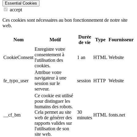
Essential Cookies
accept
Ces cookies sont nécessaires au bon fonctionnement de notre site
web.
Durée
Nom
Motif
Type
Fournisseur
de vie
Enregistre votre
consentement à
CookieConsent
1 an
HTML
Website
l'utilisation des
cookies.
Attribue votre
navigateur à une
fe_typo_user
session
HTTP
Website
session sur le
serveur.
Ce cookie est utilisé
pour distinguer les
humains des robots.
Cela permet au site
30
__cf_bm
HTML
fonts.net
web de générer des
minutes
rapports valides sur
l'utilisation de son
site web.