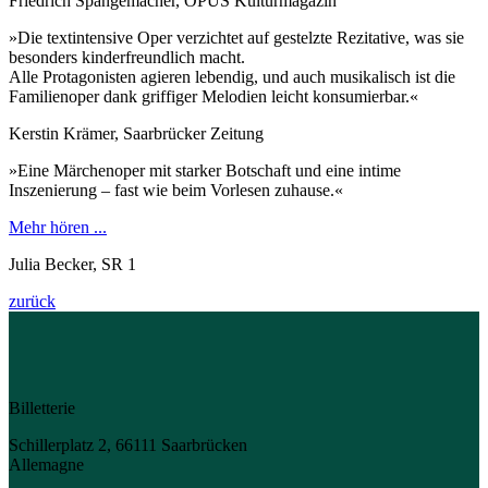
Friedrich Spangemacher, OPUS Kulturmagazin
»Die textintensive Oper verzichtet auf gestelzte Rezitative, was sie
besonders kinderfreundlich macht.
Alle Protagonisten agieren lebendig, und auch musikalisch ist die
Familienoper dank griffiger Melodien leicht konsumierbar.«
Kerstin Krämer, Saarbrücker Zeitung
»Eine Märchenoper mit starker Botschaft und eine intime
Inszenierung – fast wie beim Vorlesen zuhause.«
Mehr hören ...
Julia Becker, SR 1
zurück
Billetterie
Schillerplatz 2, 66111 Saarbrücken
Allemagne