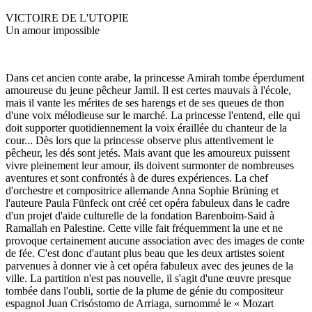
VICTOIRE DE L'UTOPIE
Un amour impossible
Dans cet ancien conte arabe, la princesse Amirah tombe éperdument
amoureuse du jeune pêcheur Jamil. Il est certes mauvais à l'école,
mais il vante les mérites de ses harengs et de ses queues de thon
d'une voix mélodieuse sur le marché. La princesse l'entend, elle qui
doit supporter quotidiennement la voix éraillée du chanteur de la
cour... Dès lors que la princesse observe plus attentivement le
pêcheur, les dés sont jetés. Mais avant que les amoureux puissent
vivre pleinement leur amour, ils doivent surmonter de nombreuses
aventures et sont confrontés à de dures expériences. La chef
d'orchestre et compositrice allemande Anna Sophie Brüning et
l'auteure Paula Fünfeck ont créé cet opéra fabuleux dans le cadre
d'un projet d'aide culturelle de la fondation Barenboim-Said à
Ramallah en Palestine. Cette ville fait fréquemment la une et ne
provoque certainement aucune association avec des images de conte
de fée. C'est donc d'autant plus beau que les deux artistes soient
parvenues à donner vie à cet opéra fabuleux avec des jeunes de la
ville. La partition n'est pas nouvelle, il s'agit d'une œuvre presque
tombée dans l'oubli, sortie de la plume de génie du compositeur
espagnol Juan Crisóstomo de Arriaga, surnommé le « Mozart