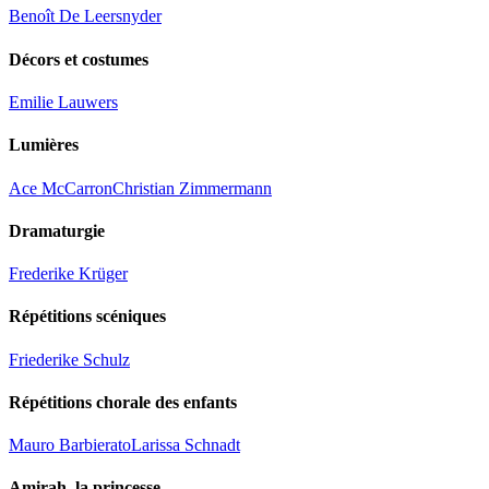
Benoît De Leersnyder
Décors et costumes
Emilie Lauwers
Lumières
Ace McCarron
Christian Zimmermann
Dramaturgie
Frederike Krüger
Répétitions scéniques
Friederike Schulz
Répétitions chorale des enfants
Mauro Barbierato
Larissa Schnadt
Amirah, la princesse