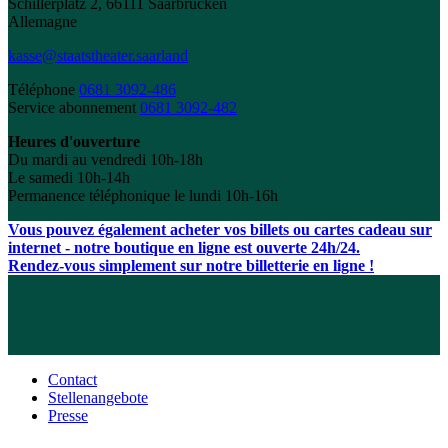
Schillerplatz 2, 66111 Saarbrücken
Allemagne
kasse@staatstheater.saarland
Téléphone
0681 3092-486
Service abonnement
0681 3092-482
Heures d'ouverture
Du mardi au vendredi 10h-18h
Le samedi 10h-14h
Permanence téléphonique le lundi 10h-16h
Vous pouvez également acheter vos billets ou cartes cadeau sur
internet - notre boutique en ligne est ouverte 24h/24.
Rendez-vous simplement sur notre billetterie en ligne !
Contact
Stellenangebote
Presse