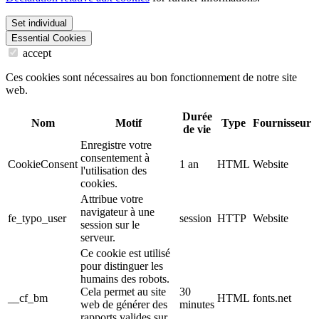
Set individual
Essential Cookies
accept
Ces cookies sont nécessaires au bon fonctionnement de notre site
web.
Durée
Nom
Motif
Type
Fournisseur
de vie
Enregistre votre
consentement à
CookieConsent
1 an
HTML
Website
l'utilisation des
cookies.
Attribue votre
navigateur à une
fe_typo_user
session
HTTP
Website
session sur le
serveur.
Ce cookie est utilisé
pour distinguer les
humains des robots.
Cela permet au site
30
__cf_bm
HTML
fonts.net
web de générer des
minutes
rapports valides sur