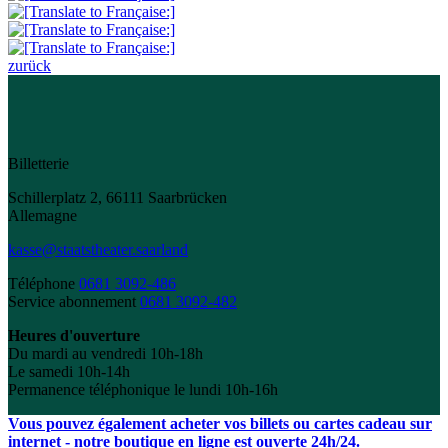
zurück
Billetterie
Schillerplatz 2, 66111 Saarbrücken
Allemagne
kasse@staatstheater.saarland
Téléphone
0681 3092-486
Service abonnement
0681 3092-482
Heures d'ouverture
Du mardi au vendredi 10h-18h
Le samedi 10h-14h
Permanence téléphonique le lundi 10h-16h
Vous pouvez également acheter vos billets ou cartes cadeau sur
internet - notre boutique en ligne est ouverte 24h/24.