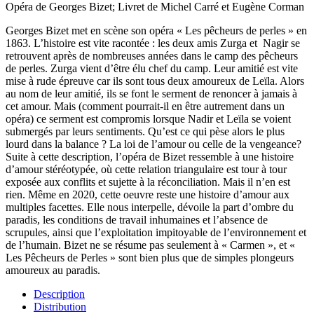
Opéra de Georges Bizet; Livret de Michel Carré et Eugène Corman
Georges Bizet met en scène son opéra « Les pêcheurs de perles » en
1863. L’histoire est vite racontée : les deux amis Zurga et Nagir se
retrouvent après de nombreuses années dans le camp des pêcheurs
de perles. Zurga vient d’être élu chef du camp. Leur amitié est vite
mise à rude épreuve car ils sont tous deux amoureux de Leïla. Alors
au nom de leur amitié, ils se font le serment de renoncer à jamais à
cet amour. Mais (comment pourrait-il en être autrement dans un
opéra) ce serment est compromis lorsque Nadir et Leïla se voient
submergés par leurs sentiments. Qu’est ce qui pèse alors le plus
lourd dans la balance ? La loi de l’amour ou celle de la vengeance?
Suite à cette description, l’opéra de Bizet ressemble à une histoire
d’amour stéréotypée, où cette relation triangulaire est tour à tour
exposée aux conflits et sujette à la réconciliation. Mais il n’en est
rien. Même en 2020, cette oeuvre reste une histoire d’amour aux
multiples facettes. Elle nous interpelle, dévoile la part d’ombre du
paradis, les conditions de travail inhumaines et l’absence de
scrupules, ainsi que l’exploitation impitoyable de l’environnement et
de l’humain. Bizet ne se résume pas seulement à « Carmen », et «
Les Pêcheurs de Perles » sont bien plus que de simples plongeurs
amoureux au paradis.
Description
Distribution