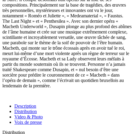
compositions. Principalement sur la base de tragédies, des œuvres
très personnelles, mystérieuses et innovantes ont vu le jour,
notamment « Roméo et Juliette », « Medeamaterial », « Faustus.
The Last Night » et « Penthesilea ». Avec son dernier opéra «
Macbeth Underworld », Dusapin plonge au plus profond des abîmes
de l’âme humaine et crée sur une musique extrêmement complexe,
scintillante et incroyablement versatile, une œuvre tâchée de sang,
une parabole sur le thème de la soif de pouvoir de l’être humain.
Macbeth, qui monte sur le trône écossais après en avoir tué le roi,
meurt lui-même d’une mort violente après un règne de terreur sur le
royaume d’Écosse. Macbeth et sa Lady observent leurs méfaits à
partir du monde souterrain où ils se trouvent. Personne n’a jamais
traité Shakespeare comme Dusapin, et « nul besoin d’être une
sorcière pour prédire le couronnement de ce « Macbeth » dans
l’opéra de demain », comme l’écrivait un quotidien bruxellois au
lendemain de la première.
Description
Distribution
Video & Photo
Voix de presse
Distribution