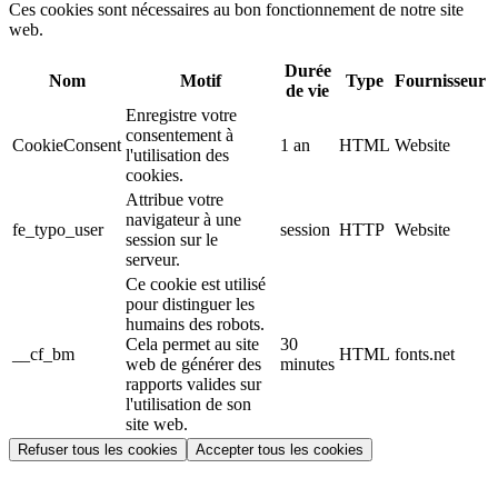
Ces cookies sont nécessaires au bon fonctionnement de notre site
web.
Durée
Nom
Motif
Type
Fournisseur
de vie
Enregistre votre
consentement à
CookieConsent
1 an
HTML
Website
l'utilisation des
cookies.
Attribue votre
navigateur à une
fe_typo_user
session
HTTP
Website
session sur le
serveur.
Ce cookie est utilisé
pour distinguer les
humains des robots.
Cela permet au site
30
__cf_bm
HTML
fonts.net
web de générer des
minutes
rapports valides sur
l'utilisation de son
site web.
Refuser tous les cookies
Accepter tous les cookies