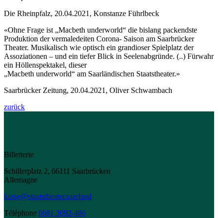
Die Rheinpfalz, 20.04.2021, Konstanze Führlbeck
«Ohne Frage ist „Macbeth underworld“ die bislang packendste
Produktion der vermaledeiten Corona- Saison am Saarbrücker
Theater. Musikalisch wie optisch ein grandioser Spielplatz der
Assoziationen – und ein tiefer Blick in Seelenabgründe. (..) Fürwahr
ein Höllenspektakel, dieser
„Macbeth underworld“ am Saarländischen Staatstheater.»
Saarbrücker Zeitung, 20.04.2021, Oliver Schwambach
zurück
Billetterie
Schillerplatz 2, 66111 Saarbrücken
Allemagne
kasse@staatstheater.saarland
Téléphone
0681 3092-486