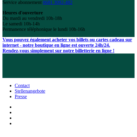
Service abonnement
0681 3092-482
Heures d'ouverture
Du mardi au vendredi 10h-18h
Le samedi 10h-14h
Permanence téléphonique le lundi 10h-16h
Vous pouvez également acheter vos billets ou cartes cadeau sur
internet - notre boutique en ligne est ouverte 24h/24.
Rendez-vous simplement sur notre billetterie en ligne !
Contact
Stellenangebote
Presse