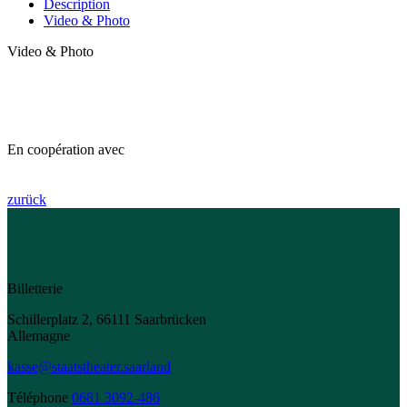
Description
Video & Photo
Video & Photo
En coopération avec
zurück
Billetterie
Schillerplatz 2, 66111 Saarbrücken
Allemagne
kasse@staatstheater.saarland
Téléphone
0681 3092-486