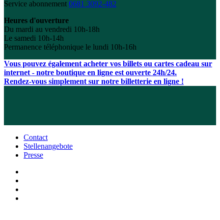
Service abonnement
0681 3092-482
Heures d'ouverture
Du mardi au vendredi 10h-18h
Le samedi 10h-14h
Permanence téléphonique le lundi 10h-16h
Vous pouvez également acheter vos billets ou cartes cadeau sur
internet - notre boutique en ligne est ouverte 24h/24.
Rendez-vous simplement sur notre billetterie en ligne !
Contact
Stellenangebote
Presse