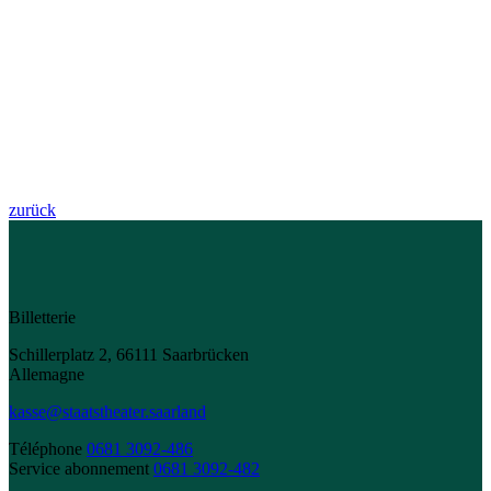
zurück
Billetterie
Schillerplatz 2, 66111 Saarbrücken
Allemagne
kasse@staatstheater.saarland
Téléphone
0681 3092-486
Service abonnement
0681 3092-482