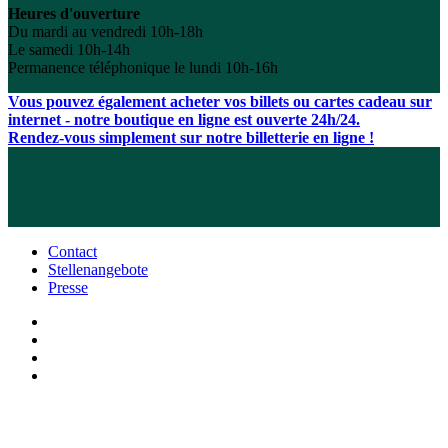
Heures d'ouverture
Du mardi au vendredi 10h-18h
Le samedi 10h-14h
Permanence téléphonique le lundi 10h-16h
Vous pouvez également acheter vos billets ou cartes cadeau sur
internet - notre boutique en ligne est ouverte 24h/24.
Rendez-vous simplement sur notre billetterie en ligne !
Contact
Stellenangebote
Presse