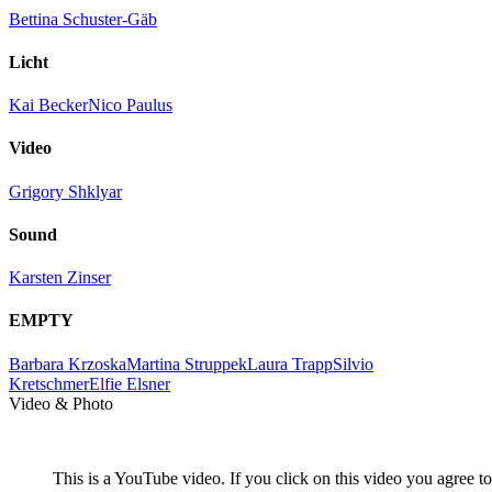
Bettina Schuster-Gäb
Licht
Kai Becker
Nico Paulus
Video
Grigory Shklyar
Sound
Karsten Zinser
EMPTY
Barbara Krzoska
Martina Struppek
Laura Trapp
Silvio
Kretschmer
Elfie Elsner
Video & Photo
This is a YouTube video. If you click on this video you agree to