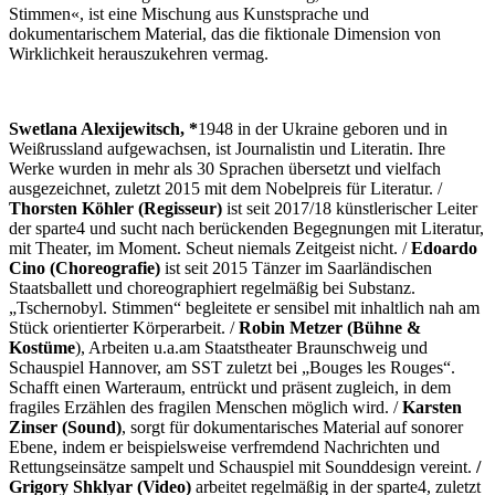
Stimmen«, ist eine Mischung aus Kunstsprache und
dokumentarischem Material, das die fiktionale Dimension von
Wirklichkeit herauszukehren vermag.
Swetlana Alexijewitsch, *
1948 in der Ukraine geboren und in
Weißrussland aufgewachsen, ist Journalistin und Literatin. Ihre
Werke wurden in mehr als 30 Sprachen übersetzt und vielfach
ausgezeichnet, zuletzt 2015 mit dem Nobelpreis für Literatur. /
Thorsten Köhler (Regisseur)
ist seit 2017/18 künstlerischer Leiter
der sparte4 und sucht nach berückenden Begegnungen mit Literatur,
mit Theater, im Moment. Scheut niemals Zeitgeist nicht. /
Edoardo
Cino (Choreografie)
ist seit 2015 Tänzer im Saarländischen
Staatsballett und choreographiert regelmäßig bei Substanz.
„Tschernobyl. Stimmen“ begleitete er sensibel mit inhaltlich nah am
Stück orientierter Körperarbeit. /
Robin Metzer (Bühne &
Kostüme
), Arbeiten u.a.
am Staatstheater Braunschweig und
Schauspiel Hannover, am SST zuletzt bei „Bouges les Rouges“.
Schafft einen Warteraum, entrückt und präsent zugleich, in dem
fragiles Erzählen des fragilen Menschen möglich wird. /
Karsten
Zinser (Sound)
, sorgt für dokumentarisches Material auf sonorer
Ebene, indem er beispielsweise verfremdend Nachrichten und
Rettungseinsätze sampelt und Schauspiel mit Sounddesign vereint.
/
Grigory Shklyar (Video)
arbeitet regelmäßig in der sparte4, zuletzt