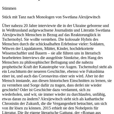
Stimmen
Stück mit Tanz nach Monologen von Swetlana Alexijewitsch
Über nahezu 20 Jahre interviewte die in der Ukraine geborene und
in Weißrussland aufgewachsene Journalistin und Literatin Swetlana
Alexijewitsch Menschen in Bezug auf das Reaktorunglück in
Tschernobyl. Sie wollte verstehen. Die kolossale Hybris des
Menschen durch die schicksalhaften Erlebnisse vieler: Soldaten,
Witwen der Liquidatoren, Mütter, Kinder, hochdekorierte
Wissenschaftler und Bauern – sie alle führen uns in literarisch
bearbeiteten Interviews die ausgelöste Sinnkrise, den Hang des
Menschen zu philosophischer Befragung und die nahezu
prophetische Kraft der Katastrophe vor Augen. Tschernobyl steht als
ein Leuchtturm der neueren Geschichte, ebenso wie Fukushima
einer ist, und auch das Coronavirus einer sein wird. Aber ist der
Mensch imstande, aus diesen historischen Einschnitten zu lernen, sie
zu verstehen und Sorge dafür zu tragen, dass derlei nie wieder
geschieht? Oder ist Geschichte dazu verdammt, sich zu
wiederholen, und wir, sie immer wieder zu durchlaufen, unfähig,
etwas daran zu ändern? Alexijewitsch sieht sich als kathartische
Chronistin der Zukunft, die die Vergangenheit betrachtet, um sich
von ihr lösen zu können. 2015 erhielt sie den Nobelpreis für
Literatur. Die ihr eigene literarische Gattung, der »Roman aus