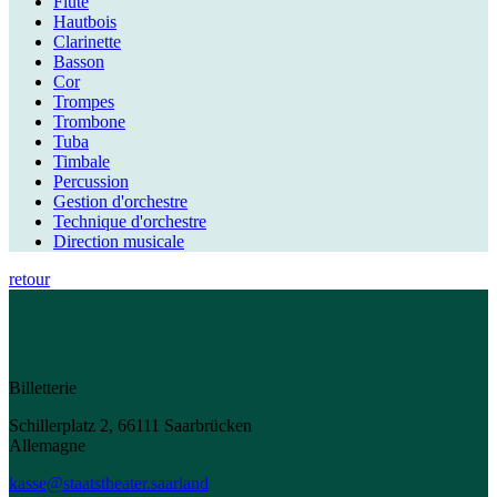
Flûte
Hautbois
Clarinette
Basson
Cor
Trompes
Trombone
Tuba
Timbale
Percussion
Gestion d'orchestre
Technique d'orchestre
Direction musicale
retour
Billetterie
Schillerplatz 2, 66111 Saarbrücken
Allemagne
kasse@staatstheater.saarland