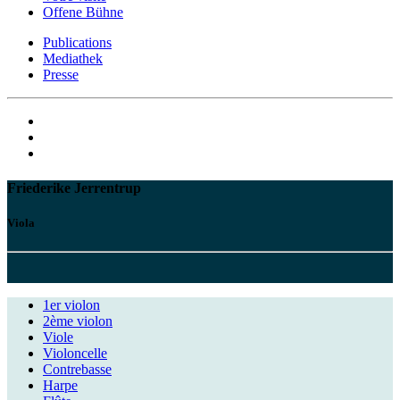
Offene Bühne
Publications
Mediathek
Presse
Friederike Jerrentrup
Viola
1er violon
2ème violon
Viole
Violoncelle
Contrebasse
Harpe