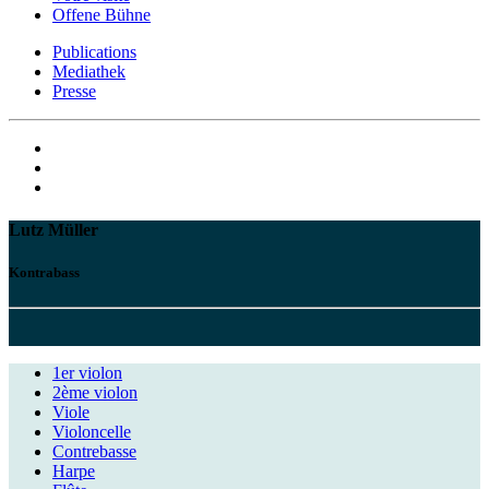
Offene Bühne
Publications
Mediathek
Presse
Lutz Müller
Kontrabass
1er violon
2ème violon
Viole
Violoncelle
Contrebasse
Harpe