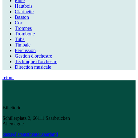
Flûte
Hautbois
Clarinette
Basson
Cor
Trompes
Trombone
Tuba
Timbale
Percussion
Gestion d'orchestre
Technique d'orchestre
Direction musicale
retour
Billetterie
Schillerplatz 2, 66111 Saarbrücken
Allemagne
kasse@staatstheater.saarland