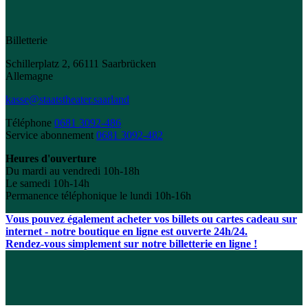
Billetterie
Schillerplatz 2, 66111 Saarbrücken
Allemagne
kasse@staatstheater.saarland
Téléphone
0681 3092-486
Service abonnement
0681 3092-482
Heures d'ouverture
Du mardi au vendredi 10h-18h
Le samedi 10h-14h
Permanence téléphonique le lundi 10h-16h
Vous pouvez également acheter vos billets ou cartes cadeau sur
internet - notre boutique en ligne est ouverte 24h/24.
Rendez-vous simplement sur notre billetterie en ligne !