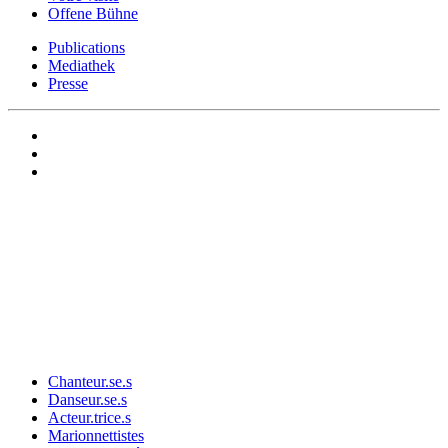
Offene Bühne
Publications
Mediathek
Presse
Chanteur.se.s
Danseur.se.s
Acteur.trice.s
Marionnettistes