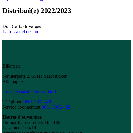
Distribué(e) 2022/2023
Don Carlo di Vargas
La forza del destino
Billetterie
Schillerplatz 2, 66111 Saarbrücken
Allemagne
kasse@staatstheater.saarland
Téléphone
0681 3092-486
Service abonnement
0681 3092-482
Heures d'ouverture
Du mardi au vendredi 10h-18h
Le samedi 10h-14h