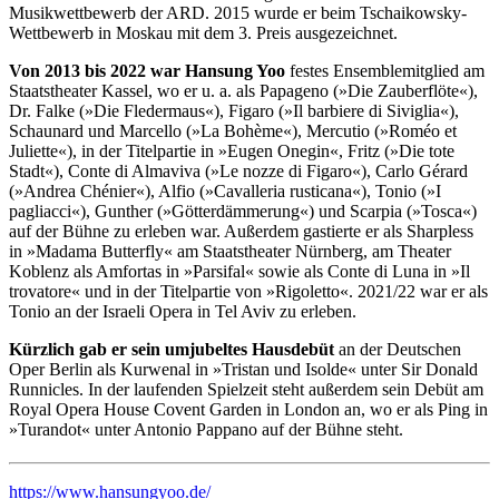
Musikwettbewerb der ARD. 2015 wurde er beim Tschaikowsky-
Wettbewerb in Moskau mit dem 3. Preis ausgezeichnet.
Von 2013 bis 2022 war Hansung Yoo
festes Ensemblemitglied am
Staatstheater Kassel, wo er u. a. als Papageno (»Die Zauberflöte«),
Dr. Falke (»Die Fledermaus«), Figaro (»Il barbiere di Siviglia«),
Schaunard und Marcello (»La Bohème«), Mercutio (»Roméo et
Juliette«), in der Titelpartie in »Eugen Onegin«, Fritz (»Die tote
Stadt«), Conte di Almaviva (»Le nozze di Figaro«), Carlo Gérard
(»Andrea Chénier«), Alfio (»Cavalleria rusticana«), Tonio (»I
pagliacci«), Gunther (»Götterdämmerung«) und Scarpia (»Tosca«)
auf der Bühne zu erleben war. Außerdem gastierte er als Sharpless
in »Madama Butterfly« am Staatstheater Nürnberg, am Theater
Koblenz als Amfortas in »Parsifal« sowie als Conte di Luna in »Il
trovatore« und in der Titelpartie von »Rigoletto«. 2021/22 war er als
Tonio an der Israeli Opera in Tel Aviv zu erleben.
Kürzlich gab er sein umjubeltes Hausdebüt
an der Deutschen
Oper Berlin als Kurwenal in »Tristan und Isolde« unter Sir Donald
Runnicles. In der laufenden Spielzeit steht außerdem sein Debüt am
Royal Opera House Covent Garden in London an, wo er als Ping in
»Turandot« unter Antonio Pappano auf der Bühne steht.
https://www.hansungyoo.de/