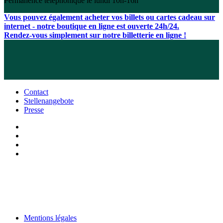
Permanence téléphonique le lundi 10h-16h
Vous pouvez également acheter vos billets ou cartes cadeau sur
internet - notre boutique en ligne est ouverte 24h/24.
Rendez-vous simplement sur notre billetterie en ligne !
Contact
Stellenangebote
Presse
Mentions légales