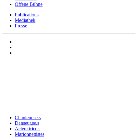
Offene Bühne
Publications
Mediathek
Presse
Chanteur.se.s
Danseur.se.s
Acteur.trice.s
Marionnettistes