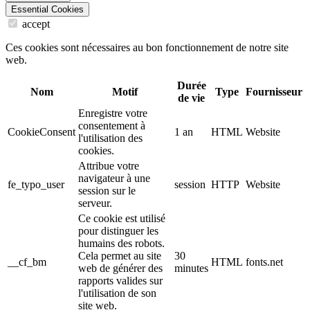
Essential Cookies
accept
Ces cookies sont nécessaires au bon fonctionnement de notre site
web.
Durée
Nom
Motif
Type
Fournisseur
de vie
Enregistre votre
consentement à
CookieConsent
1 an
HTML
Website
l'utilisation des
cookies.
Attribue votre
navigateur à une
fe_typo_user
session
HTTP
Website
session sur le
serveur.
Ce cookie est utilisé
pour distinguer les
humains des robots.
Cela permet au site
30
__cf_bm
HTML
fonts.net
web de générer des
minutes
rapports valides sur
l'utilisation de son
site web.