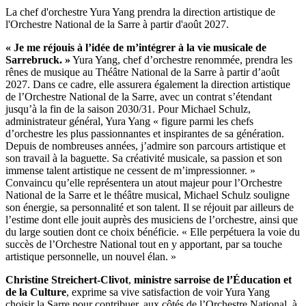
La chef d'orchestre Yura Yang prendra la direction artistique de
l'Orchestre National de la Sarre à partir d'août 2027.
« Je me réjouis à l’idée de m’intégrer à la vie musicale de
Sarrebruck. »
Yura Yang, chef d’orchestre renommée, prendra les
rênes de musique au Théâtre National de la Sarre à partir d’août
2027. Dans ce cadre, elle assurera également la direction artistique
de l’Orchestre National de la Sarre, avec un contrat s’étendant
jusqu’à la fin de la saison 2030/31. Pour Michael Schulz,
administrateur général, Yura Yang « figure parmi les chefs
d’orchestre les plus passionnantes et inspirantes de sa génération.
Depuis de nombreuses années, j’admire son parcours artistique et
son travail à la baguette. Sa créativité musicale, sa passion et son
immense talent artistique ne cessent de m’impressionner. »
Convaincu qu’elle représentera un atout majeur pour l’Orchestre
National de la Sarre et le théâtre musical, Michael Schulz souligne
son énergie, sa personnalité et son talent. Il se réjouit par ailleurs de
l’estime dont elle jouit auprès des musiciens de l’orchestre, ainsi que
du large soutien dont ce choix bénéficie. « Elle perpétuera la voie du
succès de l’Orchestre National tout en y apportant, par sa touche
artistique personnelle, un nouvel élan. »
Christine Streichert-Clivot
,
ministre sarroise de l’Éducation et
de la Culture
, exprime sa vive satisfaction de voir Yura Yang
choisir la Sarre pour contribuer, aux côtés de l’Orchestre National, à