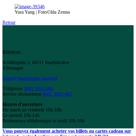
Yura Yang | Foto©Ida Zenna
Retour
Billetterie
Schillerplatz 2, 66111 Saarbrücken
Allemagne
kasse@staatstheater.saarland
Téléphone
0681 3092-486
Service abonnement
0681 3092-482
Heures d'ouverture
Du mardi au vendredi 10h-18h
Le samedi 10h-14h
Permanence téléphonique le lundi 10h-16h
Vous pouvez également acheter vos billets ou cartes cadeau sur