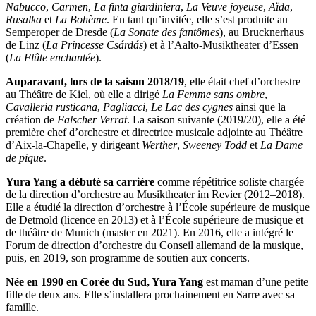
Nabucco
,
Carmen
,
La finta giardiniera
,
La Veuve joyeuse
,
Aïda
,
Rusalka
et
La Bohème
. En tant qu’invitée, elle s’est produite au
Semperoper de Dresde (
La Sonate des fantômes
), au Brucknerhaus
de Linz (
La Princesse Csárdás
) et à l’Aalto-Musiktheater d’Essen
(
La Flûte enchantée
).
Auparavant, lors de la saison 2018/19
, elle était chef d’orchestre
au Théâtre de Kiel, où elle a dirigé
La Femme sans ombre
,
Cavalleria rusticana
,
Pagliacci
,
Le Lac des cygnes
ainsi que la
création de
Falscher Verrat
. La saison suivante (2019/20), elle a été
première chef d’orchestre et directrice musicale adjointe au Théâtre
d’Aix-la-Chapelle, y dirigeant
Werther
,
Sweeney Todd
et
La Dame
de pique
.
Yura Yang a débuté sa carrière
comme répétitrice soliste chargée
de la direction d’orchestre au Musiktheater im Revier (2012–2018).
Elle a étudié la direction d’orchestre à l’École supérieure de musique
de Detmold (licence en 2013) et à l’École supérieure de musique et
de théâtre de Munich (master en 2021). En 2016, elle a intégré le
Forum de direction d’orchestre du Conseil allemand de la musique,
puis, en 2019, son programme de soutien aux concerts.
Née en 1990 en Corée du Sud, Yura Yang
est maman d’une petite
fille de deux ans. Elle s’installera prochainement en Sarre avec sa
famille.