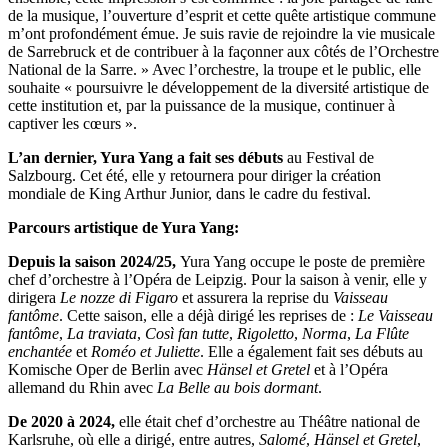
de la musique, l’ouverture d’esprit et cette quête artistique commune
m’ont profondément émue. Je suis ravie de rejoindre la vie musicale
de Sarrebruck et de contribuer à la façonner aux côtés de l’Orchestre
National de la Sarre. » Avec l’orchestre, la troupe et le public, elle
souhaite « poursuivre le développement de la diversité artistique de
cette institution et, par la puissance de la musique, continuer à
captiver les cœurs ».
L’an dernier, Yura Yang a fait ses débuts
au Festival de
Salzbourg. Cet été, elle y retournera pour diriger la création
mondiale de King Arthur Junior, dans le cadre du festival.
Parcours artistique de Yura Yang:
Depuis la saison 2024/25,
Yura Yang occupe le poste de première
chef d’orchestre à l’Opéra de Leipzig. Pour la saison à venir, elle y
dirigera
Le nozze di Figaro
et assurera la reprise du
Vaisseau
fantôme
. Cette saison, elle a déjà dirigé les reprises de :
Le Vaisseau
fantôme
,
La traviata
,
Così fan tutte
,
Rigoletto
,
Norma
,
La Flûte
enchantée
et
Roméo et Juliette
. Elle a également fait ses débuts au
Komische Oper de Berlin avec
Hänsel et Gretel
et à l’Opéra
allemand du Rhin avec
La Belle au bois dormant
.
De 2020 à 2024,
elle était chef d’orchestre au Théâtre national de
Karlsruhe, où elle a dirigé, entre autres,
Salomé
,
Hänsel et Gretel
,