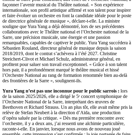
façonner l’avenir musical du Théâtre national. « Son expérience
internationale, son profil artistique affirmé et son talent pour inspirer
et faire évoluer un orchestre en font la candidate idéale pour le poste
de directrice générale de musique », déclare-t-elle. La ministre
souligne que Yura Yang a déjà démontré, lors de ses précédentes
collaborations avec le Théâtre national et l’Orchestre national de la
Sarre, une précision musicale, une énergie et une passion
remarquables, capables de captiver le public. Yura Yang succédera à
Sébastien Rouland, directeur général de musique depuis la saison
2018/2019, dont le contrat s’achèvera à l’été 2027. Christine
Streichert-Clivot et Michael Schulz, administrateur général, en
profitent pour saluer son travail exceptionnel. « Grâce à son talent
hors pair, il a profondément marqué le théâtre musical et hissé
l’Orchestre National au rang de formation renommée bien au-delà
des frontières de la Sarre », soulignent-ils.
Yura Yang n’est pas une inconnue pour le public sarrois :
lors
de la saison 2025/2026, elle a dirigé le 5ᵉ concert symphonique de
l’Orchestre National de la Sarre, interprétant des œuvres de
Beethoven et Richard Strauss. Un an plus tôt, elle avait même pris la
relève de Stefan Neubert à la direction d’Aïda, une production
d’opéra saluée par la critique. « Dès ma première rencontre avec
l’orchestre, il y a deux ans, j’ai ressenti une alchimie particulière,
raconte-t-elle. En janvier, lorsque nous avons de nouveau joué
ensemble, cette impression s’est confirmée : la joie partagée de faire