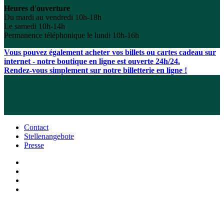
Heures d'ouverture
Du mardi au vendredi 10h-18h
Le samedi 10h-14h
Permanence téléphonique le lundi 10h-16h
Vous pouvez également acheter vos billets ou cartes cadeau sur
internet - notre boutique en ligne est ouverte 24h/24.
Rendez-vous simplement sur notre billetterie en ligne !
Contact
Stellenangebote
Presse