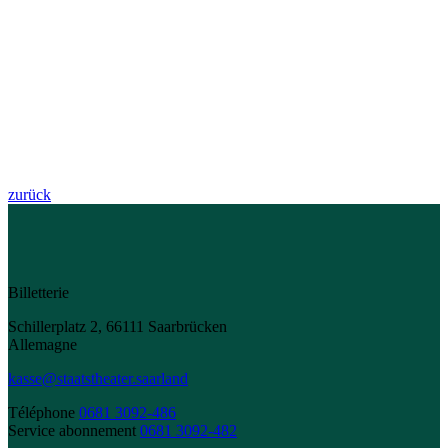
zurück
Billetterie
Schillerplatz 2, 66111 Saarbrücken
Allemagne
kasse@staatstheater.saarland
Téléphone
0681 3092-486
Service abonnement
0681 3092-482