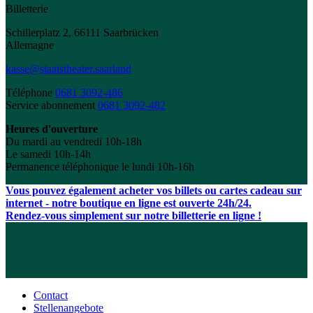
Billetterie
Schillerplatz 2, 66111 Saarbrücken
Allemagne
kasse@staatstheater.saarland
Téléphone
0681 3092-486
Service abonnement
0681 3092-482
Heures d'ouverture
Du mardi au vendredi 10h-18h
Le samedi 10h-14h
Permanence téléphonique le lundi 10h-16h
Vous pouvez également acheter vos billets ou cartes cadeau sur
internet - notre boutique en ligne est ouverte 24h/24.
Rendez-vous simplement sur notre billetterie en ligne !
Contact
Stellenangebote