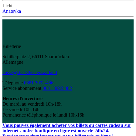
Licht
Anatevka
Billetterie
Schillerplatz 2, 66111 Saarbrücken
Allemagne
kasse@staatstheater.saarland
Téléphone
0681 3092-486
Service abonnement
0681 3092-482
Heures d'ouverture
Du mardi au vendredi 10h-18h
Le samedi 10h-14h
Permanence téléphonique le lundi 10h-16h
Vous pouvez également acheter vos billets ou cartes cadeau sur
internet - notre boutique en ligne est ouverte 24h/24.