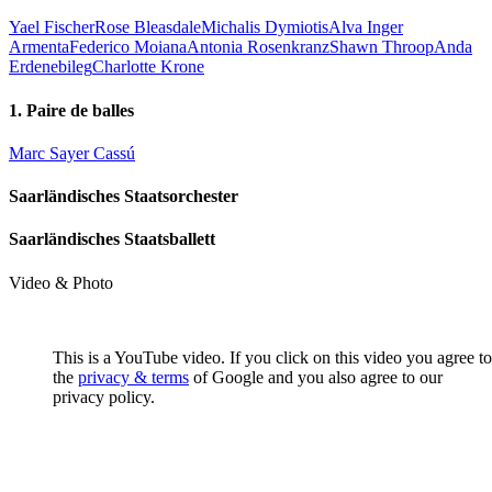
Yael Fischer
Rose Bleasdale
Michalis Dymiotis
Alva Inger
Armenta
Federico Moiana
Antonia Rosenkranz
Shawn Throop
Anda
Erdenebileg
Charlotte Krone
1. Paire de balles
Marc Sayer Cassú
Saarländisches Staatsorchester
Saarländisches Staatsballett
Video & Photo
This is a YouTube video. If you click on this video you agree to
the
privacy & terms
of Google and you also agree to our
privacy policy.