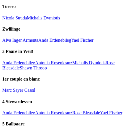
Torero
Nicola Strada
Michalis Dymiotis
Zwillinge
Alva Inger Armenta
Anda Erdenebileg
Yael Fischer
3 Paare in Weiß
Anda Erdenebileg
Antonia Rosenkranz
Michalis Dymiotis
Rose
Bleasdale
Shawn Throop
1er couple en blanc
Marc Sayer Cassú
4 Stewardessen
Anda Erdenebileg
Antonia Rosenkranz
Rose Bleasdale
Yael Fischer
5 Ballpaare