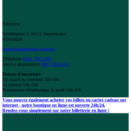
Billetterie
Schillerplatz 2, 66111 Saarbrücken
Allemagne
kasse@staatstheater.saarland
Téléphone
0681 3092-486
Service abonnement
0681 3092-482
Heures d'ouverture
Du mardi au vendredi 10h-18h
Le samedi 10h-14h
Permanence téléphonique le lundi 10h-16h
Vous pouvez également acheter vos billets ou cartes cadeau sur
internet - notre boutique en ligne est ouverte 24h/24.
Rendez-vous simplement sur notre billetterie en ligne !