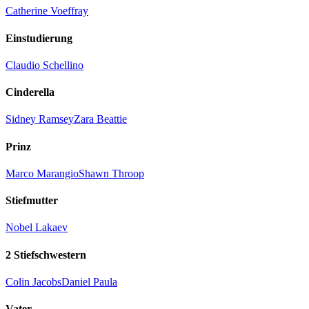
Catherine Voeffray
Einstudierung
Claudio Schellino
Cinderella
Sidney Ramsey
Zara Beattie
Prinz
Marco Marangio
Shawn Throop
Stiefmutter
Nobel Lakaev
2 Stiefschwestern
Colin Jacobs
Daniel Paula
Vater