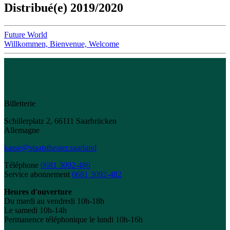
Distribué(e) 2019/2020
Future World
Willkommen, Bienvenue, Welcome
Billetterie
Schillerplatz 2, 66111 Saarbrücken
Allemagne
kasse@staatstheater.saarland
Téléphone
0681 3092-486
Service abonnement
0681 3092-482
Heures d'ouverture
Du mardi au vendredi 10h-18h
Le samedi 10h-14h
Permanence téléphonique le lundi 10h-16h