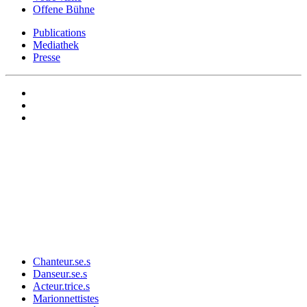
Offene Bühne
Publications
Mediathek
Presse
Chanteur.se.s
Danseur.se.s
Acteur.trice.s
Marionnettistes