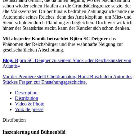
Deutschland GmbH, die da unten beginnt, wo der Nachbarshund
schon wieder seinen Haufen an die Grundstücksgrenze setzte, der
alte Volksverräter. Drüber hinaus bedrohen Zahlungsrückstände die
Autonomie seines Reiches, denn das Amt klopft an, um Miet- und
Steuerschulden durch Pfändung zu begleichen. Doch wer wirklich
hinter der Staatskrise steckt, kann der Kanzler sich schon denken.
Mit absurder Komik betrachtet Björn SC Deigner
das
Phänomen der Reichsbürger und ihre wahnhafte Neigung zur
gesellschaftlichen Abschottung.
Blog:
Björn SC Deigner zu seinem Stück »der Reichskanzler von
Atlantis«
Vor der Premiere stellt Chefdramaturg Horst Busch dem Autor des
Stückes Fragen zur Entstehungsgeschichte.
Description
Distribution
Video & Photo
Voix de presse
Distribution
Inszenierung und Bühnenbild