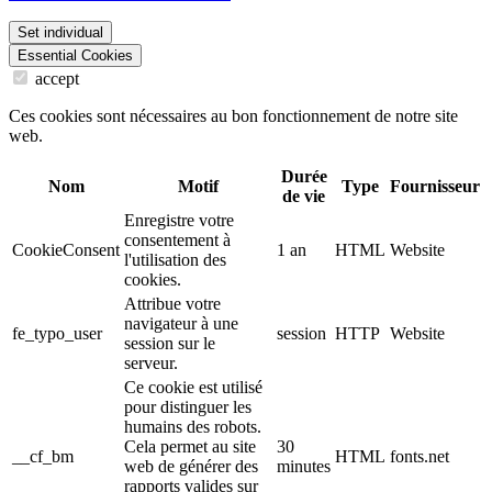
Set individual
Essential Cookies
accept
Ces cookies sont nécessaires au bon fonctionnement de notre site
web.
Durée
Nom
Motif
Type
Fournisseur
de vie
Enregistre votre
consentement à
CookieConsent
1 an
HTML
Website
l'utilisation des
cookies.
Attribue votre
navigateur à une
fe_typo_user
session
HTTP
Website
session sur le
serveur.
Ce cookie est utilisé
pour distinguer les
humains des robots.
Cela permet au site
30
__cf_bm
HTML
fonts.net
web de générer des
minutes
rapports valides sur