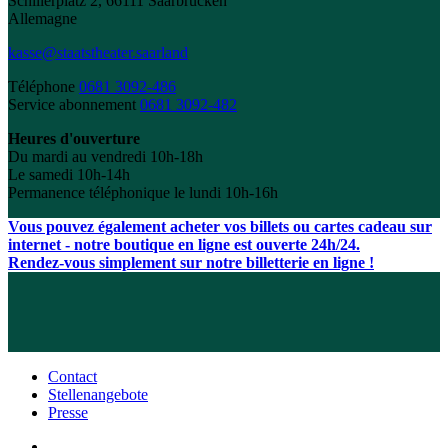
Schillerplatz 2, 66111 Saarbrücken
Allemagne
kasse@staatstheater.saarland
Téléphone
0681 3092-486
Service abonnement
0681 3092-482
Heures d'ouverture
Du mardi au vendredi 10h-18h
Le samedi 10h-14h
Permanence téléphonique le lundi 10h-16h
Vous pouvez également acheter vos billets ou cartes cadeau sur
internet - notre boutique en ligne est ouverte 24h/24.
Rendez-vous simplement sur notre billetterie en ligne !
Contact
Stellenangebote
Presse