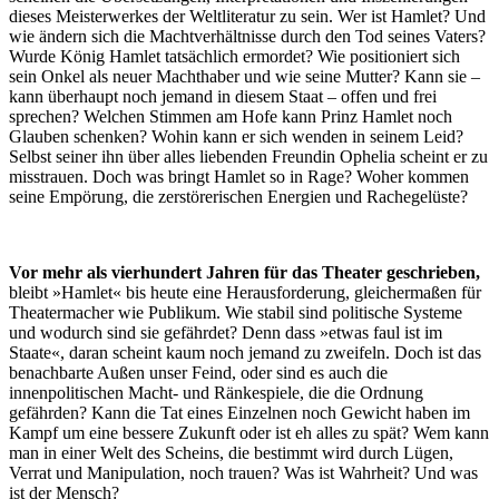
dieses Meisterwerkes der Weltliteratur zu sein. Wer ist Hamlet? Und
wie ändern sich die Machtverhältnisse durch den Tod seines Vaters?
Wurde König Hamlet tatsächlich ermordet? Wie positioniert sich
sein Onkel als neuer Machthaber und wie seine Mutter? Kann sie –
kann überhaupt noch jemand in diesem Staat – offen und frei
sprechen? Welchen Stimmen am Hofe kann Prinz Hamlet noch
Glauben schenken? Wohin kann er sich wenden in seinem Leid?
Selbst seiner ihn über alles liebenden Freundin Ophelia scheint er zu
misstrauen. Doch was bringt Hamlet so in Rage? Woher kommen
seine Empörung, die zerstörerischen Energien und Rachegelüste?
Vor mehr als vierhundert Jahren für das Theater geschrieben,
bleibt »Hamlet« bis heute eine Herausforderung, gleichermaßen für
Theatermacher wie Publikum. Wie stabil sind politische Systeme
und wodurch sind sie gefährdet? Denn dass »etwas faul ist im
Staate«, daran scheint kaum noch jemand zu zweifeln. Doch ist das
benachbarte Außen unser Feind, oder sind es auch die
innenpolitischen Macht- und Ränkespiele, die die Ordnung
gefährden? Kann die Tat eines Einzelnen noch Gewicht haben im
Kampf um eine bessere Zukunft oder ist eh alles zu spät? Wem kann
man in einer Welt des Scheins, die bestimmt wird durch Lügen,
Verrat und Manipulation, noch trauen? Was ist Wahrheit? Und was
ist der Mensch?