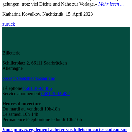
gelungen, trotz viel Dichte und Nähe zur Vorlage.«
Mehr lesen ...
Katharina Kovalkov, Nachtkritik, 15. April 2023
zurück
Billetterie
Schillerplatz 2, 66111 Saarbrücken
Allemagne
kasse@staatstheater.saarland
Téléphone
0681 3092-486
Service abonnement
0681 3092-482
Heures d'ouverture
Du mardi au vendredi 10h-18h
Le samedi 10h-14h
Permanence téléphonique le lundi 10h-16h
Vous pouvez également acheter vos billets ou cartes cadeau sur