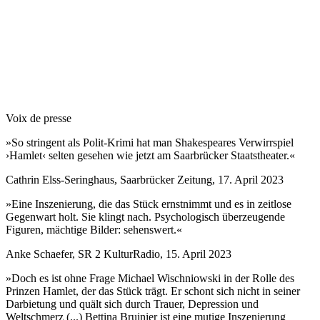
Voix de presse
»So stringent als Polit-Krimi hat man Shakespeares Verwirrspiel
›Hamlet‹ selten gesehen wie jetzt am Saarbrücker Staatstheater.«
Cathrin Elss-Seringhaus, Saarbrücker Zeitung, 17. April 2023
»Eine Inszenierung, die das Stück ernstnimmt und es in zeitlose
Gegenwart holt. Sie klingt nach. Psychologisch überzeugende
Figuren, mächtige Bilder: sehenswert.«
Anke Schaefer, SR 2 KulturRadio, 15. April 2023
»Doch es ist ohne Frage Michael Wischniowski in der Rolle des
Prinzen Hamlet, der das Stück trägt. Er schont sich nicht in seiner
Darbietung und quält sich durch Trauer, Depression und
Weltschmerz (...) Bettina Bruinier ist eine mutige Inszenierung