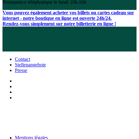
Permanence téléphonique le lundi 10h-16h
Vous pouvez également acheter vos billets ou cartes cadeau sur
internet - notre boutique en ligne est ouverte 24h/24.
Rendez-vous simplement sur notre billetterie en ligne !
Contact
Stellenangebote
Presse
Mentions légales