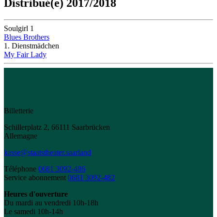
Distribué(e) 2017/2018
Soulgirl 1
Blues Brothers
1. Dienstmädchen
My Fair Lady
Billetterie
Schillerplatz 2, 66111 Saarbrücken
Allemagne
kasse@staatstheater.saarland
Téléphone
0681 3092-486
Service abonnement
0681 3092-482
Heures d'ouverture
Du mardi au vendredi 10h-18h
Le samedi 10h-14h