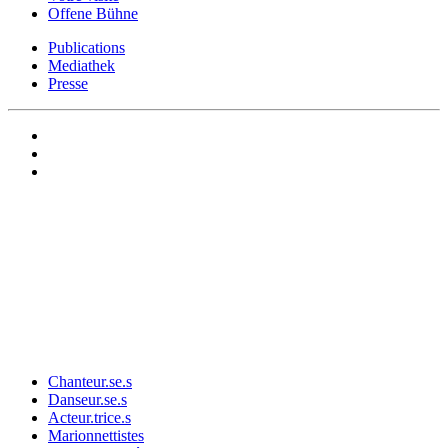
Offene Bühne
Publications
Mediathek
Presse
Chanteur.se.s
Danseur.se.s
Acteur.trice.s
Marionnettistes