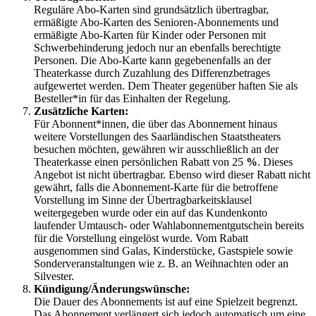
Reguläre Abo-Karten sind grundsätzlich übertragbar,
ermäßigte Abo-Karten des Senioren-Abonnements und
ermäßigte Abo-Karten für Kinder oder Personen mit
Schwerbehinderung jedoch nur an ebenfalls berechtigte
Personen. Die Abo-Karte kann gegebenenfalls an der
Theaterkasse durch
Zuzahlung des Differenzbetrages
aufgewertet werden. Dem Theater gegenüber haften Sie als
Besteller*in für das Einhalten der Regelung.
Zusätzliche Karten:
Für Abonnent*innen, die über das Abonnement hinaus
weitere Vorstellungen des Saarländischen Staatstheaters
besuchen möchten, gewähren wir ausschließlich an der
Theaterkasse einen persönlichen Rabatt von 25
%
.
Dieses
Angebot ist nicht übertragbar. Ebenso wird dieser Rabatt nicht
gewährt, falls die Abonnement-Karte für die betroffene
Vorstellung im Sinne der Übertragbarkeitsklausel
weitergegeben wurde oder ein auf das Kundenkonto
laufender Umtausch- oder Wahlabonnementgutschein bereits
für die Vorstellung eingelöst wurde. Vom Rabatt
ausgenommen sind Galas, Kinderstücke, Gastspiele sowie
Sonderveranstaltungen wie z. B. an Weihnachten oder an
Silvester.
Kündigung/Änderungswünsche:
Die Dauer des Abonnements ist auf eine Spielzeit begrenzt.
Das Abonnement verlängert sich jedoch automatisch um eine