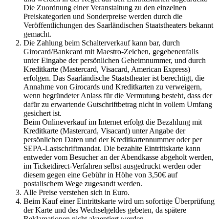
Die Zuordnung einer Veranstaltung zu den einzelnen
Preiskategorien und Sonderpreise werden durch die
Veröffentlichungen des Saarländischen Staatstheaters bekannt
gemacht.
Die Zahlung beim Schalterverkauf kann bar, durch
Girocard/Bankcard mit Maestro-Zeichen, gegebenenfalls
unter Eingabe der persönlichen Geheimnummer, und durch
Kreditkarte (Mastercard, Visacard, American Express)
erfolgen. Das Saarländische Staatstheater ist berechtigt, die
Annahme von Girocards und Kreditkarten zu verweigern,
wenn begründeter Anlass für die Vermutung besteht, dass der
dafür zu erwartende Gutschriftbetrag nicht in vollem Umfang
gesichert ist.
Beim Onlineverkauf im Internet erfolgt die Bezahlung mit
Kreditkarte (Mastercard, Visacard) unter Angabe der
persönlichen Daten und der Kreditkartennummer oder per
SEPA-Lastschriftmandat. Die bezahlte Eintrittskarte kann
entweder vom Besucher an der Abendkasse abgeholt werden,
im Ticketdirect-Verfahren selbst ausgedruckt werden oder
diesem gegen eine Gebühr in Höhe von 3,50€ auf
postalischem Wege zugesandt werden.
Alle Preise verstehen sich in Euro.
Beim Kauf einer Eintrittskarte wird um sofortige Überprüfung
der Karte und des Wechselgeldes gebeten, da spätere
Reklamationen nicht akzeptiert werden.