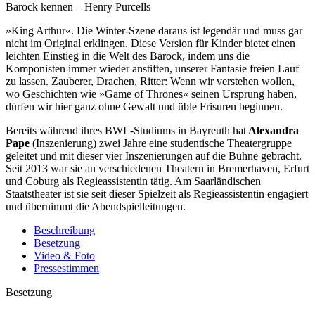
Barock kennen – Henry Purcells
»King Arthur«. Die Winter-Szene daraus ist legendär und muss gar
nicht im Original erklingen. Diese Version für Kinder bietet einen
leichten Einstieg in die Welt des Barock, indem uns die
Komponisten immer wieder anstiften, unserer Fantasie freien Lauf
zu lassen. Zauberer, Drachen, Ritter: Wenn wir verstehen wollen,
wo Geschichten wie »Game of Thrones« seinen Ursprung haben,
dürfen wir hier ganz ohne Gewalt und üble Frisuren beginnen.
Bereits während ihres BWL-Studiums in Bayreuth hat
Alexandra
Pape
(Inszenierung) zwei Jahre eine studentische Theatergruppe
geleitet und mit dieser vier Inszenierungen auf die Bühne gebracht.
Seit 2013 war sie an verschiedenen Theatern in Bremerhaven, Erfurt
und Coburg als Regieassistentin tätig. Am Saarländischen
Staatstheater ist sie seit dieser Spielzeit als Regieassistentin engagiert
und übernimmt die Abendspielleitungen.
Beschreibung
Besetzung
Video & Foto
Pressestimmen
Besetzung