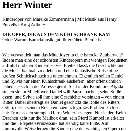
Herr Winter
Kinderoper von Mareike Zimmermann | Mit Musik aus Henry
Purcells »King Arthur«
DIE OPER, DIE AUS DEM KÜHLSCHRANK KAM
Oder: Warum Barockmusik gut für erkältete Pferde ist
Wie verwandelt man das Mittelfoyer in eine barocke Zauberwelt?
Indem man eine der schönsten Kinderopern mit wenigen Requisiten
aufführt und den Kindern so viel Freiheit lässt, die Geschichte und
die Musik hautnah zu erleben und eine fantastische Reise ohne
großen Schnickschnack zu unternehmen. Eigentlich sollen Daniel
und Sylvia nur einen Kühlschrank ausliefern, aber offensichtlich
haben sie sich in der Adresse geirrt. Statt in der Konditorei Algida
stehen sie im Mittelfoyer. Daniel will Pause machen, seine Stulle
essen, und Sylvia soll ihm eine Geschichte vorsingen – von einem
Ritter. Dabei überträgt sie Daniel geschickt die Rolle des Ritters
Odilo, der in seinem Reich ein ziemlich großes Problem zu lösen
hat: Er muss den strengen Herrn Winter besiegen. Nur leider: Beim
Drachen geht nur die Mailbox dran, sein Pferd Kumpel ist erkältet
und die »EtepetetePrinzessin« hat ständig kalte Füße. Auf
humorvolle Weise lernen die Kinder eine der wichtigsten Opern des