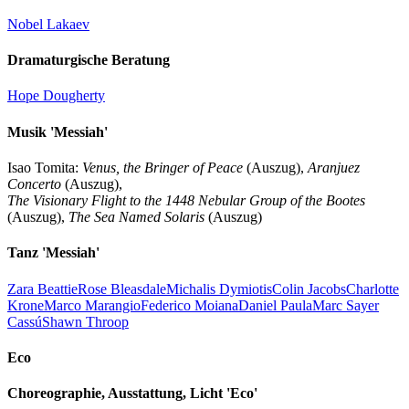
Nobel Lakaev
Dramaturgische Beratung
Hope Dougherty
Musik 'Messiah'
Isao Tomita:
Venus, the Bringer of Peace
(Auszug),
Aranjuez
Concerto
(Auszug),
The Visionary Flight to the 1448 Nebular Group of the Bootes
(Auszug),
The Sea Named Solaris
(Auszug)
Tanz 'Messiah'
Zara Beattie
Rose Bleasdale
Michalis Dymiotis
Colin Jacobs
Charlotte
Krone
Marco Marangio
Federico Moiana
Daniel Paula
Marc Sayer
Cassú
Shawn Throop
Eco
Choreographie, Ausstattung, Licht 'Eco'