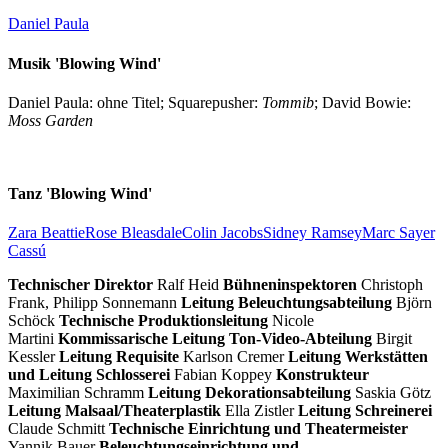
Daniel Paula
Musik 'Blowing Wind'
Daniel Paula: ohne Titel; Squarepusher:
Tommib
; David Bowie:
Moss Garden
Tanz 'Blowing Wind'
Zara Beattie
Rose Bleasdale
Colin Jacobs
Sidney Ramsey
Marc Sayer
Cassú
Technischer Direktor
Ralf Heid
Bühneninspektoren
Christoph
Frank, Philipp Sonnemann
Leitung Beleuchtungsabteilung
Björn
Schöck
Technische Produktionsleitung
Nicole
Martini
Kommissarische Leitung Ton-Video-Abteilung
Birgit
Kessler
Leitung Requisite
Karlson Cremer
Leitung Werkstätten
und Leitung Schlosserei
Fabian Koppey
Konstrukteur
Maximilian Schramm
Leitung Dekorationsabteilung
Saskia Götz
Leitung Malsaal/Theaterplastik
Ella Zistler
Leitung Schreinerei
Claude Schmitt
Technische Einrichtung und Theatermeister
Yannik Bauer
Beleuchtungseinrichtung und