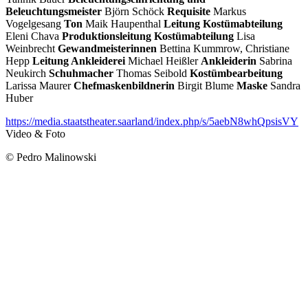
Beleuchtungsmeister
Björn Schöck
Requisite
Markus
Vogelgesang
Ton
Maik Haupenthal
Leitung Kostümabteilung
Eleni Chava
Produktionsleitung Kostümabteilung
Lisa
Weinbrecht
Gewandmeisterinnen
Bettina Kummrow, Christiane
Hepp
Leitung Ankleiderei
Michael Heißler
Ankleiderin
Sabrina
Neukirch
Schuhmacher
Thomas Seibold
Kostümbearbeitung
Larissa Maurer
Chefmaskenbildnerin
Birgit Blume
Maske
Sandra
Huber
https://media.staatstheater.saarland/index.php/s/5aebN8whQpsisVY
Video & Foto
© Pedro Malinowski