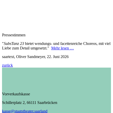
Pressestimmen
"
SubsTanz 23
bietet wendungs- und facettenreiche Choreos, mit viel
Liebe zum Detail umgesetzt."
Mehr lesen …
saartext, Oliver Sandmeyer, 22. Juni 2026
zurück
Vorverkaufskasse
Schillerplatz 2, 66111 Saarbrücken
kasse@staatstheater.saarland