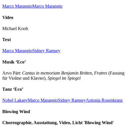
Marco Marangio
Marco Marangio
Video
Michael Koob
Text
Marco Marangio
Sidney Ramsey
Musik ‘Eco’
Arvo Pärt:
Cantus in memoriam Benjamin Britten
,
Fratres
(Fassung
für Violine und Klavier),
Spiegel im Spiegel
Tanz ‘Eco’
Nobel Lakaev
Marco Marangio
Sidney Ramsey
Antonia Rosenkranz
Blowing Wind
Choreographie, Ausstattung, Video, Licht 'Blowing Wind'