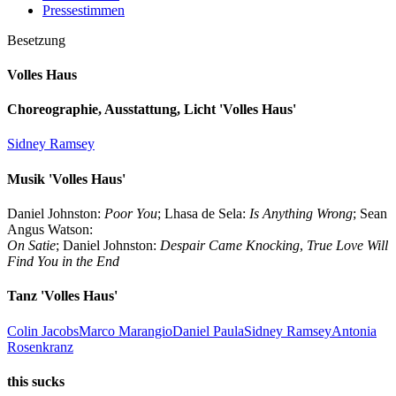
Pressestimmen
Besetzung
Volles Haus
Choreographie, Ausstattung, Licht 'Volles Haus'
Sidney Ramsey
Musik 'Volles Haus'
Daniel Johnston:
Poor You
; Lhasa de Sela:
Is Anything Wrong
; Sean
Angus Watson:
On Satie
; Daniel Johnston:
Despair Came Knocking
,
True Love Will
Find You in the End
Tanz 'Volles Haus'
Colin Jacobs
Marco Marangio
Daniel Paula
Sidney Ramsey
Antonia
Rosenkranz
this sucks