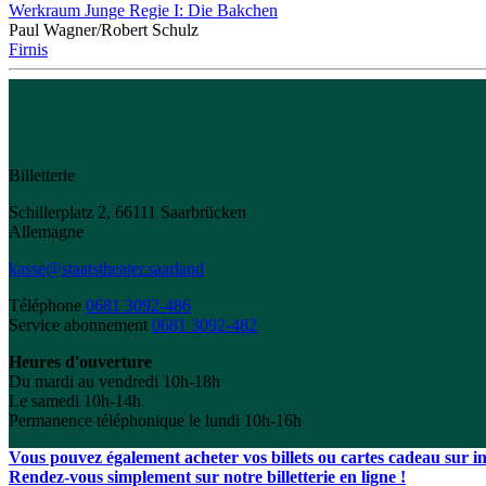
Werkraum Junge Regie I: Die Bakchen
Paul Wagner/Robert Schulz
Firnis
Billetterie
Schillerplatz 2, 66111 Saarbrücken
Allemagne
kasse@staatstheater.saarland
Téléphone
0681 3092-486
Service abonnement
0681 3092-482
Heures d'ouverture
Du mardi au vendredi 10h-18h
Le samedi 10h-14h
Permanence téléphonique le lundi 10h-16h
Vous pouvez également acheter vos billets ou cartes cadeau sur int
Rendez-vous simplement sur notre billetterie en ligne !