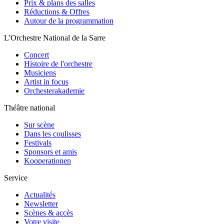
Prix & plans des salles
Réductions & Offres
Autour de la programmation
L'Orchestre National de la Sarre
Concert
Histoire de l'orchestre
Musiciens
Artist in focus
Orchesterakademie
Théâtre national
Sur scène
Dans les coulisses
Festivals
Sponsors et amis
Kooperationen
Service
Actualités
Newsletter
Scènes & accès
Votre visite