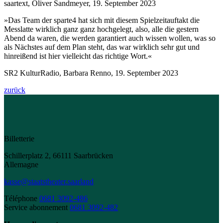
saartext, Oliver Sandmeyer, 19. September 2023
»Das Team der sparte4 hat sich mit diesem Spielzeitauftakt die
Messlatte wirklich ganz ganz hochgelegt, also, alle die gestern
Abend da waren, die werden garantiert auch wissen wollen, was so
als Nächstes auf dem Plan steht, das war wirklich sehr gut und
hinreißend ist hier vielleicht das richtige Wort.«
SR2 KulturRadio, Barbara Renno, 19. September 2023
zurück
Billetterie
Schillerplatz 2, 66111 Saarbrücken
Allemagne
kasse@staatstheater.saarland
Téléphone
0681 3092-486
Service abonnement
0681 3092-482