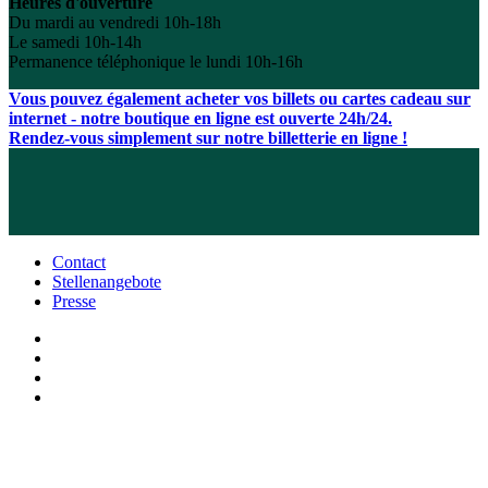
Heures d'ouverture
Du mardi au vendredi 10h-18h
Le samedi 10h-14h
Permanence téléphonique le lundi 10h-16h
Vous pouvez également acheter vos billets ou cartes cadeau sur
internet - notre boutique en ligne est ouverte 24h/24.
Rendez-vous simplement sur notre billetterie en ligne !
Contact
Stellenangebote
Presse