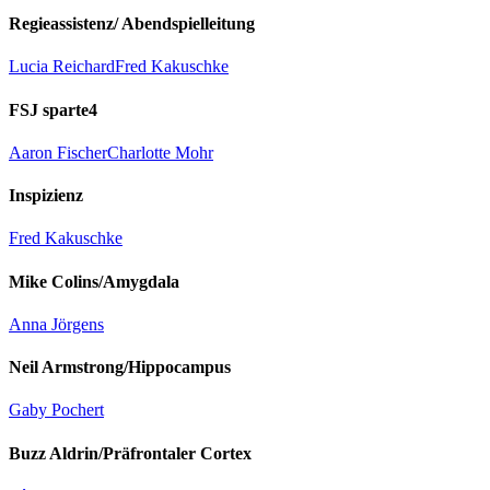
Regieassistenz/ Abendspielleitung
Lucia Reichard
Fred Kakuschke
FSJ sparte4
Aaron Fischer
Charlotte Mohr
Inspizienz
Fred Kakuschke
Mike Colins/Amygdala
Anna Jörgens
Neil Armstrong/Hippocampus
Gaby Pochert
Buzz Aldrin/Präfrontaler Cortex