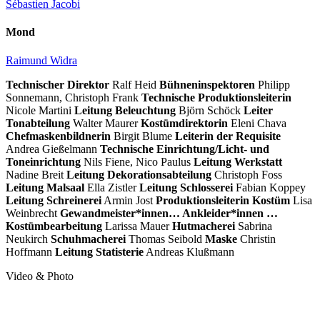
Sébastien Jacobi
Mond
Raimund Widra
Technischer Direktor
Ralf Heid
Bühneninspektoren
Philipp
Sonnemann, Christoph Frank
Technische Produktionsleiterin
Nicole Martini
Leitung Beleuchtung
Björn Schöck
Leiter
Tonabteilung
Walter Maurer
Kostümdirektorin
Eleni Chava
Chefmaskenbildnerin
Birgit Blume
Leiterin der Requisite
Andrea Gießelmann
Technische Einrichtung/Licht- und
Toneinrichtung
Nils Fiene, Nico Paulus
Leitung Werkstatt
Nadine Breit
Leitung Dekorationsabteilung
Christoph Foss
Leitung Malsaal
Ella Zistler
Leitung Schlosserei
Fabian Koppey
Leitung Schreinerei
Armin Jost
Produktionsleiterin Kostüm
Lisa
Weinbrecht
Gewandmeister*innen
… Ankleider*innen …
Kostümbearbeitung
Larissa Mauer
Hutmacherei
Sabrina
Neukirch
Schuhmacherei
Thomas Seibold
Maske
Christin
Hoffmann
Leitung Statisterie
Andreas Klußmann
Video & Photo