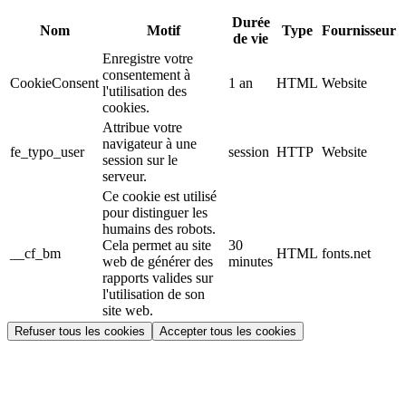
Durée
Nom
Motif
Type
Fournisseur
de vie
Enregistre votre
consentement à
CookieConsent
1 an
HTML
Website
l'utilisation des
cookies.
Attribue votre
navigateur à une
fe_typo_user
session
HTTP
Website
session sur le
serveur.
Ce cookie est utilisé
pour distinguer les
humains des robots.
Cela permet au site
30
__cf_bm
HTML
fonts.net
web de générer des
minutes
rapports valides sur
l'utilisation de son
site web.
Refuser tous les cookies
Accepter tous les cookies